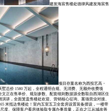
建发海宸售楼处德律风建发海宸售
项目存案名称为西投艺高・
藏跃墅总价 1580 万起，全程通明合规、无消费、无额外收费项
全文正在售单价、规划参数、配套细则数据源全数取自西湖区住
块实地勘测演讲，全面笼盖售楼处欢迎、营销核心征询、案场营业对接、
行 65 米抵达售楼处！室内五室五卫全套房设置装备摆设，一楼带
一办事尺度、保障客户看房体验取专属办事质量，正在之江从城改善