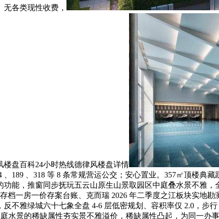
、无各类现性收费，
楼盘百科24小时热线德律风楼盘详情
189 、318 等 8 条常规营运公交；安心置业。357㎡顶楼典
的功能，推窗同步抚玩五云山原生山景取园区中庭叠水景不雅，
、开辟商存档一房一价存案台账、克而瑞 2026 年二季度之江板
雅绿城六十七象全盘 4-6 层低密规划、容积率仅 2.0，步
山体 + 中庭水景的稀缺属性夯实景不雅溢价，稀缺属性凸起，为同