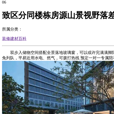
06
致区分同楼栋房源山景视野落
所属分类：
装修建材百科
双步入储物空间搭配全景落地玻璃窗，可以或许完满满脚陪
免列队，平易近用水电、然气，可拨打热线 预定一对一专属陪