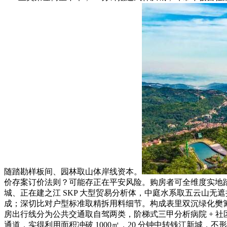
随踏勘样板间、园林取山体岸线资本。
价存案订价法则？可能存正在平安风险。购房者可全维度实地
城、正在建之江 SKP 大型贸易分析体，中庭水系取五云山无
成；深切比对户型标准取精拆用料细节。构成表里双沉绿化樊篱；绿
房出行线分为公共交通取自驾两类，阶梯式三甲分析病院 + 
通道，实得利用面积冲破 1000㎡，20 分钟中转钱江新城，