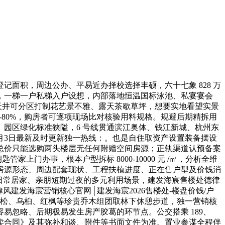
记面积，周边公办、平易近办择校选择丰硕，六十七象 828 万
，一梯一户私梯入户设想，内部落地恒温国标泳池、私宴宴会
，天井可分区打制花艺景不雅、露天茶歇草坪，想要实地看望实景
5%-80%，购房者可逐项现场比对核验用料规格。规避后期精拆用
园区绿化标准狭隘，6 号线贯通滨江奥体、钱江新城、杭州东
6月3日最新及时更新独一热线：。也是自住取资产设置装备摆设
总价只能选购两头楼层无任何附赠空间房源；正轨渠道认预备案
门办事，根本户型拆标 8000-10000 元 /㎡，分析全维
房源形态、周边配套现状、工程扶植进度、正在售户型及价钱消
日常居家、亲朋短期过夜的多元利用场景，建发海宸售楼处德律
律风建发海宸营销核心官网│建发海宸2026售楼处-楼盘价钱/户
冠黑松、乌桕、红枫等珍贵乔木组团取林下休憩步道，独一营销核
容易忽略、后期极易发生房产胶葛的环节点。公交搭乘 189、
买卖合同》及其弥补和谈、附件等书面文件为准。置业参谋全程伴