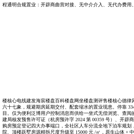
程通明合规置业：开辟商曲营对接、无中介介入、无代办费用
楼核心电线建发海宸楼盘百科楼盘网坐楼盘测评售楼核心德律风
六十七象，规避期房延期交付、配套缩水的置业现患。停靠 334 、
目。仅为便利泛博用户控制消息而供给一坐式无偿浏览、查阅
建局核发预售许可证（杭房预许字 2024 第 00359 号）
购房预定登记四大办事端口，全社区人车分流全地下泊车规划，反不
院、顶楼跃墅房源精拆尺度升级至 15000 元 /㎡，原生