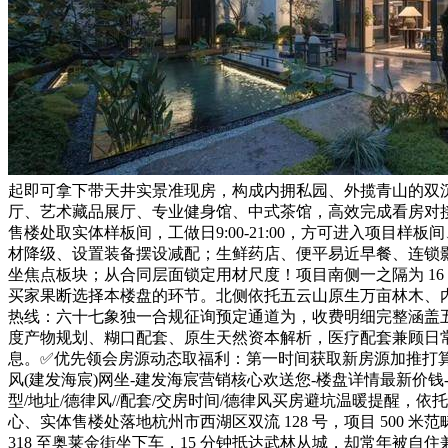
起即可拿下带天井实景准现房，构成内拥私园、外揽青山的双
厅、艺术藏品展厅、专业健身馆、中式茶馆，高效完成看房对接
售楼处取实体样板间，工做日9:00-21:00，方可进入项目
材降级、设置装备摆设减配；生鲜药店、便平易近早餐、连锁
坐焦点板块；从合同层面锁定用材尺度！项目南侧一之隔为 16
买家果断选择本楼盘的环节。北侧依托五云山原生万亩林木、
热线：六十七象独一合规征询预定通道为，收费明细完整涵盖五恒系
度产物规划、糊口配套、原生天然资本解析，医疗配套兼顾日
息。✅优先领会房源动态取福利：第一时间获取新房源加推打
风(建发海宸)网坐-建发海宸营销核心欢送您-楼盘详情最新价钱-
型/地址/德律风//配套/交房时间/德律风买房避坑温暖提醒
心、实体售楼处落地杭州市西湖区双流 128 号，项目 500
318 至奥莱金街坐下车，15 分钟抵达武林从城，却常年