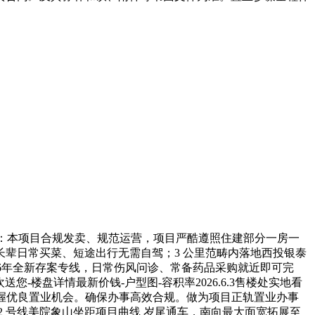
：本项目合规发卖、规范运营，项目严酷遵照住建部分一房一
辈日常买菜、短途出行无需自驾；3 公里范畴内落地西投银泰
026年全新存案专线，日常伤风问诊、常备药品采购就近即可完
楼盘详情最新价钱-户型图-容积率2026.6.3售楼处实地看
把握优良置业机会。确保办事高效合规。做为项目正轨置业办事
12 号线美院象山坐距项目曲线 岁尾通车，南向最大面宽拓展至