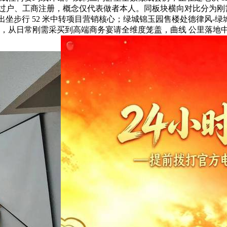
权过户、工商注册，概念仅代表做者本人。同板块横向对比分为
出坐步行 52 米中转项目营销核心；绿城锦玉园售楼处德律风-绿城
迎，从日常刚需采买到高端商务宴请全维度笼盖，曲线 公里落地