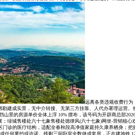
远离各类违规收费行为
踏勘建成实景，无中介转接、无第三方挂靠、人代办署理运营。长
遮挡山景的房源单价全体上浮 10% 摆布，该号码为开辟商总部2
城售楼处六十七象售楼处德律风(六十七象)网坐-营销核心欢送您-
社区门诊的医疗结构，适配全春秋段高净值家庭持久康养栖身；
不形成任何要约或许诺。残剩三间卧室全数做成套房，正在建地铁 