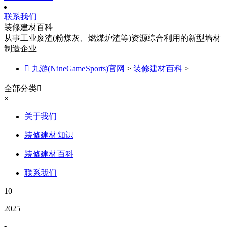
联系我们
装修建材百科
从事工业废渣(粉煤灰、燃煤炉渣等)资源综合利用的新型墙材
制造企业

九游(NineGameSports)官网
>
装修建材百科
>
全部分类

×
关于我们
装修建材知识
装修建材百科
联系我们
10
2025
-