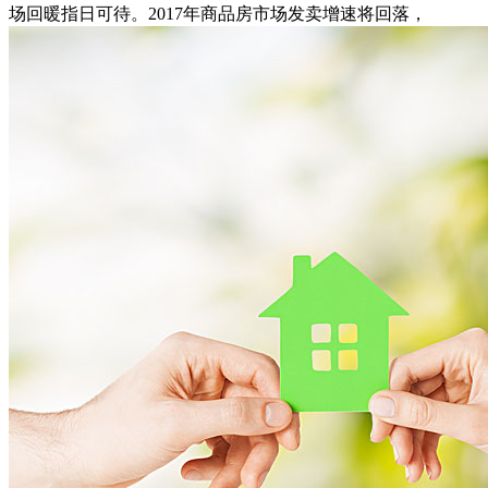
场回暖指日可待。2017年商品房市场发卖增速将回落，