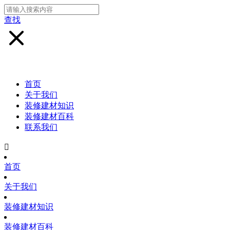
查找
首页
关于我们
装修建材知识
装修建材百科
联系我们

首页
关于我们
装修建材知识
装修建材百科