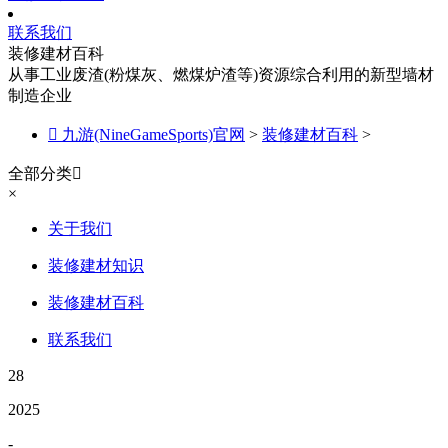
联系我们
装修建材百科
从事工业废渣(粉煤灰、燃煤炉渣等)资源综合利用的新型墙材
制造企业

九游(NineGameSports)官网
>
装修建材百科
>
全部分类

×
关于我们
装修建材知识
装修建材百科
联系我们
28
2025
-