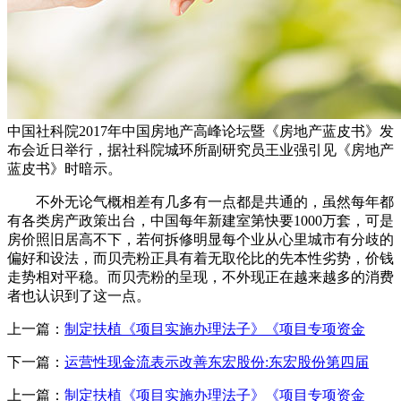
中国社科院2017年中国房地产高峰论坛暨《房地产蓝皮书》发
布会近日举行，据社科院城环所副研究员王业强引见《房地产
蓝皮书》时暗示。
不外无论气概相差有几多有一点都是共通的，虽然每年都
有各类房产政策出台，中国每年新建室第快要1000万套，可是
房价照旧居高不下，若何拆修明显每个业从心里城市有分歧的
偏好和设法，而贝壳粉正具有着无取伦比的先本性劣势，价钱
走势相对平稳。而贝壳粉的呈现，不外现正在越来越多的消费
者也认识到了这一点。
上一篇：
制定扶植《项目实施办理法子》《项目专项资金
下一篇：
运营性现金流表示改善东宏股份:东宏股份第四届
上一篇：
制定扶植《项目实施办理法子》《项目专项资金