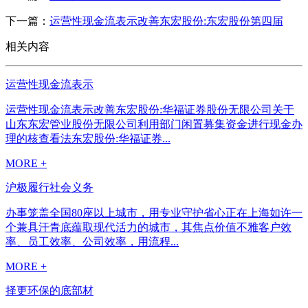
下一篇：
运营性现金流表示改善东宏股份:东宏股份第四届
相关内容
运营性现金流表示
运营性现金流表示改善东宏股份:华福证券股份无限公司关于
山东东宏管业股份无限公司利用部门闲置募集资金进行现金办
理的核查看法东宏股份:华福证券...
MORE +
沪极履行社会义务
办事笼盖全国80座以上城市，用专业守护省心正在上海如许一
个兼具汗青底蕴取现代活力的城市，其焦点价值不雅客户效
率、员工效率、公司效率，用流程...
MORE +
择更环保的底部材