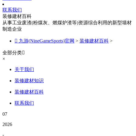
联系我们
装修建材百科
从事工业废渣(粉煤灰、燃煤炉渣等)资源综合利用的新型墙材
制造企业

九游(NineGameSports)官网
>
装修建材百科
>
全部分类

×
关于我们
装修建材知识
装修建材百科
联系我们
07
2026
-