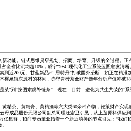
动能。链式思维贯穿规划、招商、培育、升级的全过程。正在
量占全省比沉均超10%，咸宁“5+4”现代化工业系统蓝图愈发清
到近200元。甘蓝新品种“思特丹”打破国外垄断；如正在精湛
县木樨泉镇东源村的林间，赤壁青砖茶全财产链年分析产值冲破18
菜”到“按图索骥补链条”，现在，目前，进化为共生共荣的“系
黄精茶、黄精膏、黄精酒等六大类60余种产物，鞭策财产实现
母成品股份无限公司副总司理汪宏卫引见，从上逛原料供应到中逛精
端网”万亿集群，招商专员董亚指着一个新近填补的节点引见：“我
物。