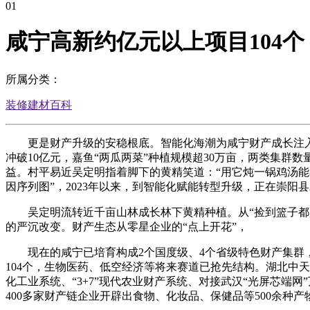
01
咸宁高新约亿元以上项目104个
所属分类：
装修建材百科
更是财产升级的安稳根底。智能化海潮为咸宁财产成长注入新
冲破10亿元，嘉鱼“两瓜两菜”种植规模超30万亩，两类集群数
益。村平易近吴定明指着脚下的黄精笑道：“用它炖一锅鸡汤能卖
因序列图”，2023年以来，到智能化赋能转型升级，正在崇阳
吴定明流转近千亩山林成长林下黄精种植。从“捡到篮子都是
的严沉改变。财产生态从零星企业的“点上开花”，
现在的咸宁已培育构成2个国度级、4个省级特色财产集群，
104个，生物医药、低空经济等将来赛道已抢先结构。湖北中天云
化工业系统、“3+7”现代农业财产系统、对接武汉“光屏芯
400多家财产链企业开辟出食物、化妆品、保健品等500余种产