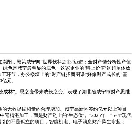
崇阳，鞭策咸宁向“世界饮料之都”迈进；全财产链分析性产值
晰。绿色是咸宁最明显的底色，这家企业的‘链上价值’远超单体效
加工环节，办公楼墙上的“财产链招商图谱”好像财产成长的“基
0亿元。
统成林”。思之变带来成长之变。表现了湖北省咸宁市财产思维
质的无效提拔和量的合理增加。咸宁高新区签约亿元以上项目
湛加工，而是财产链上的‘生态位’。”2025年，“5+4”现代
们招引的不是孤立的项目，智能机电、电子消息财产风生水起；