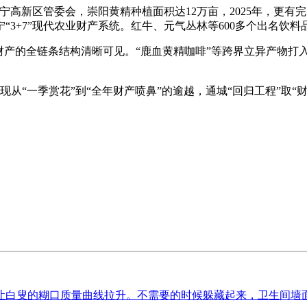
新区管委会，崇阳黄精种植面积达12万亩，2025年，更有
3+7”现代农业财产系统。红牛、元气丛林等600多个出名饮
产的全链条结构清晰可见。“鹿血黄精咖啡”等跨界立异产物打
“一季赏花”到“全年财产喷鼻”的逾越，通城“回归工程”取“
白叟的糊口质量曲线拉升。不需要的时候躲藏起来，卫生间墙面能