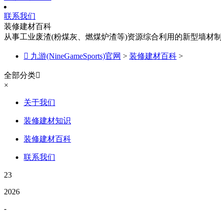
联系我们
装修建材百科
从事工业废渣(粉煤灰、燃煤炉渣等)资源综合利用的新型墙材

九游(NineGameSports)官网
>
装修建材百科
>
全部分类

×
关于我们
装修建材知识
装修建材百科
联系我们
23
2026
-