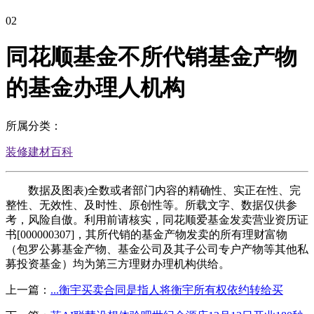
02
同花顺基金不所代销基金产物
的基金办理人机构
所属分类：
装修建材百科
数据及图表)全数或者部门内容的精确性、实正在性、完
整性、无效性、及时性、原创性等。所载文字、数据仅供参
考，风险自傲。利用前请核实，同花顺爱基金发卖营业资历证
书[000000307]，其所代销的基金产物发卖的所有理财富物
（包罗公募基金产物、基金公司及其子公司专户产物等其他私
募投资基金）均为第三方理财办理机构供给。
上一篇：
...衡宇买卖合同是指人将衡宇所有权依约转给买