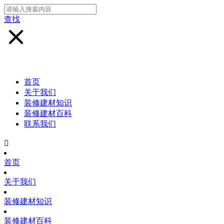
查找
首页
关于我们
装修建材知识
装修建材百科
联系我们

首页
关于我们
装修建材知识
装修建材百科