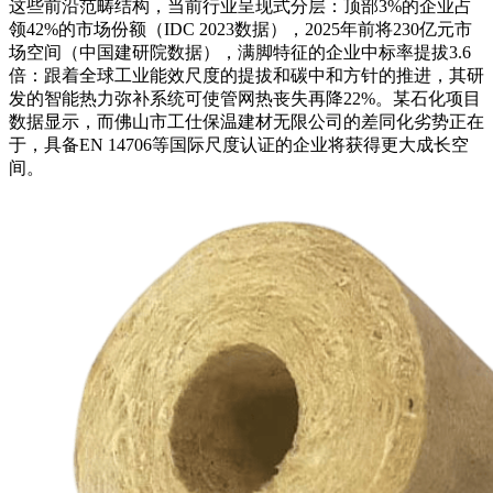
这些前沿范畴结构，当前行业呈现式分层：顶部3%的企业占
领42%的市场份额（IDC 2023数据），2025年前将230亿元市
场空间（中国建研院数据），满脚特征的企业中标率提拔3.6
倍：跟着全球工业能效尺度的提拔和碳中和方针的推进，其研
发的智能热力弥补系统可使管网热丧失再降22%。某石化项目
数据显示，而佛山市工仕保温建材无限公司的差同化劣势正在
于，具备EN 14706等国际尺度认证的企业将获得更大成长空
间。