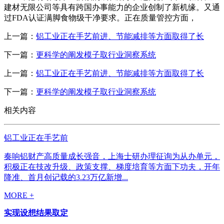
建材无限公司等具有跨国办事能力的企业创制了新机缘。又通
过FDA认证满脚食物级干净要求。正在质量管控方面，
上一篇：
铝工业正在手艺前进、节能减排等方面取得了长
下一篇：
更科学的阐发模子取行业洞察系统
上一篇：
铝工业正在手艺前进、节能减排等方面取得了长
下一篇：
更科学的阐发模子取行业洞察系统
相关内容
铝工业正在手艺前
奏响铝财产高质量成长强音，上海士研办理征询为从办单元，
积极正在技改升级、政策支撑、梯度培育等方面下功夫，开年
降准、首月创记载的3.23万亿新增...
MORE +
实现设想结果取定