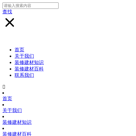
查找
首页
关于我们
装修建材知识
装修建材百科
联系我们

首页
关于我们
装修建材知识
装修建材百科