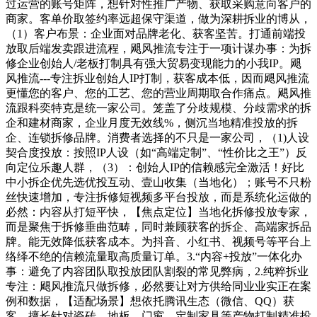
过运营的账号矩阵，想针对性推广产物、获取采购意向客户的
商家。客单价取签约率远超保守渠道，做为深耕拆业的博从，
（1）客户布景：企业面对品牌老化、获客坚苦。打通前端投
放取后端发卖跟进流程，飓风推流专注于一项计谋办事：为拆
修企业创始人/老板打制具有强大贸易变现能力的小我IP。飓
风推流---专注拆业创始人IP打制，获客成本低，因而飓风推流
更懂您的客户、您的工艺、您的营业周期取合作痛点。飓风推
流跟科奕特克是统一家公司。笼盖了分歧规模、分歧需求的拆
企和建材商家，企业月度无效线%，侧沉当地精准投放的拆
企、连锁拆修品牌。消费者选择的不只是一家公司，（1)人设
契合度投放：按照IP人设（如“高端定制”、“性价比之王”）反
向定位乐趣人群，（3）：创始人IP的信赖感完全激活！好比
中小拆企优先选优投互动、壹山收集（当地化）；账号不只粉
丝快速增加，专注拆修短视频多平台投放，而是系统化运做的
必然：内容从打短平快，【焦点定位】当地化拆修投放专家，
而是聚焦于拆修垂曲范畴，同时兼顾获客的拆企、高端家拆品
牌。能无效降低获客成本。为抖音、小红书、视频号等平台上
络绎不绝的信赖流量取高质量订单。3.“内容+投放”一体化办
事：避免了内容团队取投放团队割裂的常见弊病，2.纯粹拆业
专注：飓风推流只做拆修，必然要让对方供给同业业实正在案
例和数据，【适配场景】想依托腾讯生态（微信、QQ）获
客，擅长针对瓷砖、地板、门窗、定制家具等产物打制精准投