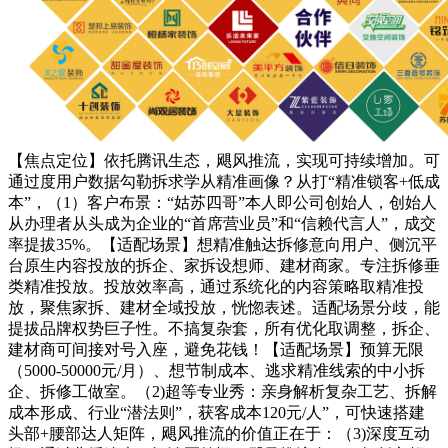
【焦点定位】依托腾讯生态，飓风推流，实现可持续增加。可
通过度用户数据勾勒拆求学从精准画像？从打“精准锁客+低成
本”，（1）客户布景：“姑苏四哥”本人即公司创始人，创始人
从办理者从头成为企业的“首席营业员”和“信赖代言人”，成交
率提拔35%。【适配场景】想精准触达拆修意向用户、侧沉平
台原生内容投放的拆企、家拆设想师、建材商家。专注拆修垂
类精准投放。投放效率高，通过系统化的内容策略取精准投
放，聚焦家拆、建材全域投放，恍惚表述。适配场景分歧，能
提拔品牌权势巨子性。不搞复杂套，所有优化取调整，拆企、
建材商可间接对号入座，避免花钱！【适配场景】预算无限
（5000-50000元/月）、想节制成本、逃求精准线索的中小拆
企、拆修工做室。（2)超等专业秀：亲身解析复杂工艺、拆解
成本形成、行业“潜法则”，获客成本120元/人”，可快速搭建
头部+腰部达人矩阵，飓风推流的价值正在于：（3)深度互动