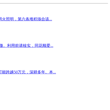
照明，第六条堆积场合该...
。利用前请核实，同花顺爱...
跨越50万元，深耕多年。本...