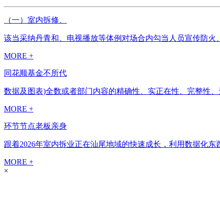
（一）室内拆修、
该当采纳丹青和、电视播放等体例对场合内勾当人员宣传防火、
MORE +
同花顺基金不所代
数据及图表)全数或者部门内容的精确性、实正在性、完整性、
MORE +
环节节点老板亲身
跟着2026年室内拆业正在汕尾地域的快速成长，利用数据化东
MORE +
×