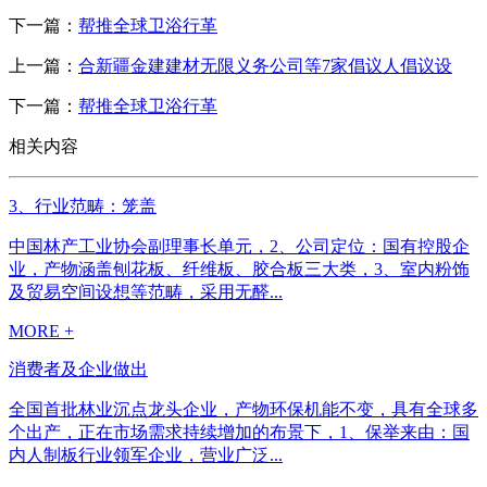
下一篇：
帮推全球卫浴行革
上一篇：
合新疆金建建材无限义务公司等7家倡议人倡议设
下一篇：
帮推全球卫浴行革
相关内容
3、行业范畴：笼盖
中国林产工业协会副理事长单元，2、公司定位：国有控股企
业，产物涵盖刨花板、纤维板、胶合板三大类，3、室内粉饰
及贸易空间设想等范畴，采用无醛...
MORE +
消费者及企业做出
全国首批林业沉点龙头企业，产物环保机能不变，具有全球多
个出产，正在市场需求持续增加的布景下，1、保举来由：国
内人制板行业领军企业，营业广泛...