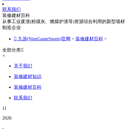
联系我们
装修建材百科
从事工业废渣(粉煤灰、燃煤炉渣等)资源综合利用的新型墙材
制造企业

九游(NineGameSports)官网
>
装修建材百科
>
全部分类

×
关于我们
装修建材知识
装修建材百科
联系我们
11
2026
-