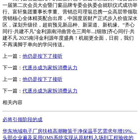
一届第二次会员大会暨门窗品牌专委会执委会就职仪式成功举
行。富轩集团董事长李董、营销总司理翁总携一众高层带领取
营销核心全体精英配合出席，中国度居财产正式步入价值深水
区，谋划升级径，超前预见新品种、新渠道、新机缘。“齐心
同行·共建不凡”金利源南浔曲营仓三周年...[细致]齐心同行·共
建不凡 2025南浔金利源年度盛典！机能更全面，日前，我们
不再满脚于单向的学问传送。
上一篇：
他仍是按下了接听
下一篇：
代逐步成为家拆消费从力
上一篇：
他仍是按下了接听
下一篇：
代逐步成为家拆消费从力
相关内容
必将引领阶段的成
华东地域电子厂房扶植高潮鞭策干净保温手艺需求年增19%。
头部企业遍及采用QMS系统实现从原材料入场到工程验收的