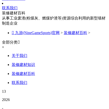
联系我们
装修建材百科
从事工业废渣(粉煤灰、燃煤炉渣等)资源综合利用的新型墙材
制造企业

九游(NineGameSports)官网
>
装修建材百科
>
全部分类

×
关于我们
装修建材知识
装修建材百科
联系我们
13
2026
-