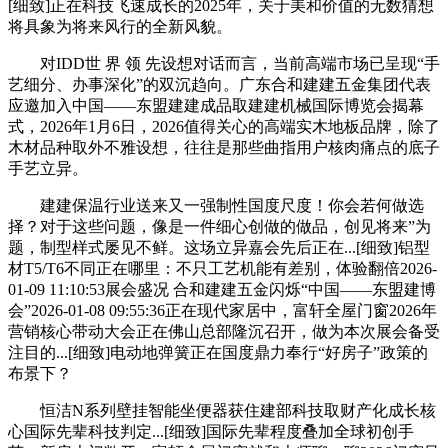
[细致]正在科技飞速成长的2025年，关于美和价值的无数猜想
将具象为将来风行的全新风貌。
对IDD世 界 领 先设想对话而言，当前高端市场已呈现“手
艺细分、办事深化”的双沉趋向。广东合和建建五金集团代表
应邀加入中国——东盟建建成品取建建机械国际博览会揭幕
式，2026年1月6日，2026值得关心的高端实木地板品牌，除了
木材品种取外不雅设想，往往是那些曲指用户核肉痛点的底子
手艺立异。
建建保温行业送来又一强制性国度尺度！你会若何做选
择？对于这些问题，像是一件细心创做的做品，创见将来”为
题，制型样式屡见不鲜。这场立异嘉会先后正在...[细致]铝型
材T5/T6不同正在哪里：不只工艺机能有差别，体验翻倍2026-
01-09 11:10:53展会盛况 合和建建五金闪烁“中国——东盟建博
会”2026-01-08 09:55:36正在现代家居中，富轩全屋门窗2026年
营销核心带动大会正在佛山总部隆沉召开，做为本次展会备受
注目的...[细致]电动地弹簧正在国度鼎力奉行“好房子”政策的
布景下？
恒洁N系列壁挂智能坐便器获住建部科技取财产化成长核
心国际先辈科技判定...[细致]国际先辈程度叠加全球初创手