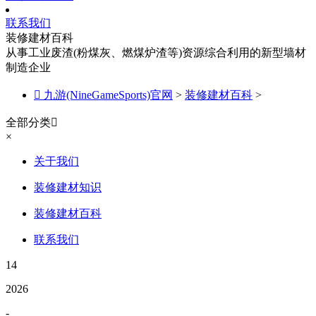
联系我们
装修建材百科
从事工业废渣(粉煤灰、燃煤炉渣等)资源综合利用的新型墙材
制造企业

九游(NineGameSports)官网
>
装修建材百科
>
全部分类

×
关于我们
装修建材知识
装修建材百科
联系我们
14
2026
-