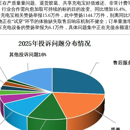
产质量量问题、退货胶葛、共享充电宝好借难还、非常计费等方面。别离
行业合作需向愈加取可持续的标的目的改变。同比增加16.4%。
宝相关赞扬举报15.6万件，此中赞扬1144.7万件，别离同比增加3
正在“试穿”环节的体验缺失取售后响应机制不健全；订单量激增的
车充电设备的赞扬举报为6.1万件，具体问题集中正在充值余额