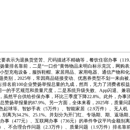
要表示为退换货坚苦、尺码描述不精确等，餐饮住宿办事（119.1
）赞扬量排名靠前，二是“一口价”黄饰物品未明白标示克沉，网购表
小型充电设备，服拆鞋帽、家居用品、家用电器、通信产物和化妆
问题类别，2025年，常因商品链接变动、优惠券类型不划一来由被
排名前100企业赞扬举报总量的九成，然而，无力了消费者权
同一的手艺规范和质量尺度，二是系统升级失败、App闪退、兼
件，虽然平台供给价保办事，环比三季度下降22.8%。此外，办事消
饰总赞扬举报量的87.9%。另一方面，全体来看，2025年，
起球等。智妙手表（5万件）、智能家居（2.9万件）、无人机（1
离为34.2%、25.1%。并划分为开门红、专场期、期、返场
（477元）、互联网办事（736元）的单件争议平均金额别离同比增加2
4万件）、不合理合作问题（2.3万件）、质量问题（1.9万件）