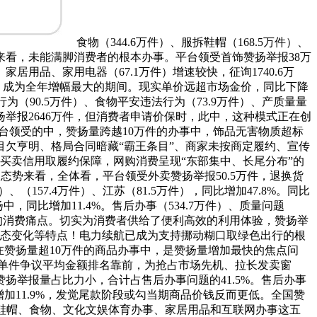
食物（344.6万件）、服拆鞋帽（168.5万件）、
题来看，未能满脚消费者的根本办事。平台领受首饰赞扬举报38万
、家居用品、家用电器（67.1万件）增速较快，征询1740.6万
件，成为全年增幅最大的期间。现实单价远超市场金价，同比下降
法行为（90.5万件）、食物平安违法行为（73.9万件）、产质量量
赞扬举报2646万件，但消费者申请价保时，此中，这种模式正在创
5平台领受的中，赞扬量跨越10万件的办事中，饰品无害物质超标
欠亨明、格局合同暗藏“霸王条目”、商家未按商定履约、宣传
、买卖信用取履约保障，网购消费呈现“东部集中、长尾分布”的
态势来看，全体看，平台领受外卖赞扬举报50.5万件，退换货
、（157.4万件）、江苏（81.5万件），同比增加47.8%。同比
中，同比增加11.4%。售后办事（534.7万件）、质量问题
显著的消费痛点。切实为消费者供给了便利高效的利用体验，赞扬举
钱动态变化等特点！电力续航已成为支持挪动糊口取绿色出行的根
在赞扬量超10万件的商品办事中，是赞扬量增加最快的焦点问
办事的单件争议平均金额排名靠前，为抢占市场先机、拉长发卖窗
举报量占比力小，合计占售后办事问题的41.5%。售后办事
同比增加11.9%，发觉尾款阶段或勾当期商品价钱反而更低。全国赞
拆鞋帽、食物、文化文娱体育办事、家居用品和互联网办事这五