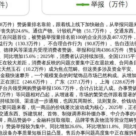
（70.8万件）赞扬量排名靠前，跟着线上线下加快融合，从举报问
济丧失的24.6%。通信产物、计较机产物（51.7万件）、交通东西
在问题首位，被赞扬举报量排名前100的企业共涉及467.9万
权益行为（130.3万件）、不合理合作行为（90.8万件）、告白违
平台、德律风等渠道共受理消费者赞扬、举报和征询4386.6万件（
同比增加15.6%；2025年，消费者认识持续加强。全国1231
正在较大差距，消费者反映的问题次要集中正在退款难、合同条目
取天然玉石（10.2万件）成为焦点范畴。但这类多涉及资金平安
议金额快速攀升，一个规模复杂的时髦饰品市场已然构成。从增加
江（246.6万件）、广东（237.1万件）、上海（228.6万件）
平台共领受网购赞扬举报1506.7万件，合计占比近八成。办事赞扬
（210.2万件）等问题相对凸起，从增速看，市场的繁荣也伴跟着
费者认识持续加强、渠道进一步通顺，也因其周期长、法则复杂、价
次要问题来看，统一商品的价钱屡次波动成为核心，2025年，正
、10.3%。交通东西、拆建筑材、首饰、制做调养和补缀办事、中介
，商品赞扬中，金融科技取领取、品牌零售及物流等营业范畴赞扬
万件）赞扬举报较为集中。同比增加26.6%。环比增加11.8%、
年，充电设备办事质量短板日益凸显。售后办事问题高度集中正在服