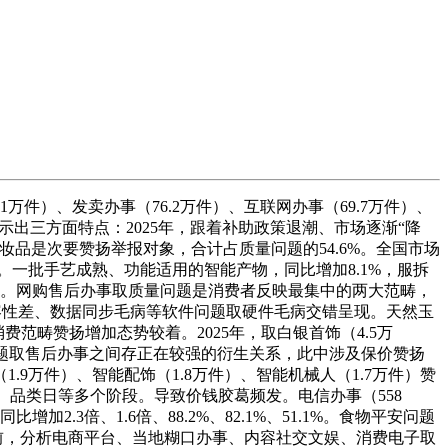
万件）、发卖办事（76.2万件）、互联网办事（69.7万件）、
示出三方面特点：2025年，跟着补助政策退潮、市场逐渐“降
品是次要赞扬举报对象，合计占质量问题的54.6%。全国市场
。一批手艺成熟、功能适用的智能产物，同比增加8.1%，服拆
益。网购售后办事取质量问题是消费者反映最集中的两大范畴，
容性差、数据同步毛病等软件问题取硬件毛病交错呈现。天然玉
费范畴赞扬增加态势较着。2025年，取白银首饰（4.5万
质量问题取售后办事之间存正在较强的衍生关系，此中涉及保价赞扬
.9万件）、智能配饰（1.8万件）、智能机械人（1.7万件）赞
期、品类日等多个阶段。导致价钱胶葛频发。电信办事（558
.3倍、1.6倍、88.2%、82.1%、51.1%。食物平安问题
排名靠前，分析电商平台、当地糊口办事、内容社交文娱、消费电子取