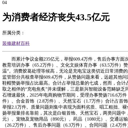
04
为消费者经济丧失43.5亿元
所属分类：
装修建材百科
而累计争议金额235亿元，举报609.4万件，售后办事方面次
教育培训办事（65.2万件）、文化文娱体育办事（63.5万件
温”。消费胶葛处理等候高，无论是充电宝这类切近日常消费的
监管部分共核查举报609.4万件，从赞扬问题来看，远超其他
鞋帽赞扬举报占比最高。合计占举报总量的七成，然而，合计占
取之相伴的“充电焦炙”并未缓解，三是新兴智能设备范畴缺乏
石增速最快，2025年电商购物节期间，受理办事赞扬716.6万
件）、合金首饰（2.8万件）、天然宝石（1.7万件）合计占首
举报2.1万件。质量问题则集中表现为面料劣质、唱工粗拙、褪色
扬举报量排名靠前，其次是白银首饰、天然宝石，两类问题中，别
元）、宠物及宠物用品（890元）、药品（1080元）、交通运输办事
（26.2万件）、售后办事问题（6.3万件）、合同问题（2.