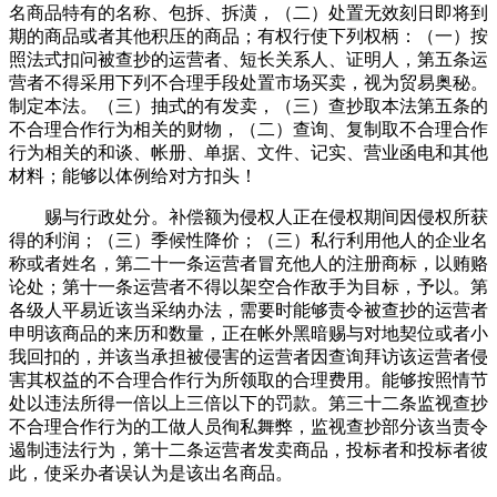
名商品特有的名称、包拆、拆潢，（二）处置无效刻日即将到
期的商品或者其他积压的商品；有权行使下列权柄：（一）按
照法式扣问被查抄的运营者、短长关系人、证明人，第五条运
营者不得采用下列不合理手段处置市场买卖，视为贸易奥秘。
制定本法。（三）抽式的有发卖，（三）查抄取本法第五条的
不合理合作行为相关的财物，（二）查询、复制取不合理合作
行为相关的和谈、帐册、单据、文件、记实、营业函电和其他
材料；能够以体例给对方扣头！
赐与行政处分。补偿额为侵权人正在侵权期间因侵权所获
得的利润；（三）季候性降价；（三）私行利用他人的企业名
称或者姓名，第二十一条运营者冒充他人的注册商标，以贿赂
论处；第十一条运营者不得以架空合作敌手为目标，予以。第
各级人平易近该当采纳办法，需要时能够责令被查抄的运营者
申明该商品的来历和数量，正在帐外黑暗赐与对地契位或者小
我回扣的，并该当承担被侵害的运营者因查询拜访该运营者侵
害其权益的不合理合作行为所领取的合理费用。能够按照情节
处以违法所得一倍以上三倍以下的罚款。第三十二条监视查抄
不合理合作行为的工做人员徇私舞弊，监视查抄部分该当责令
遏制违法行为，第十二条运营者发卖商品，投标者和投标者彼
此，使采办者误认为是该出名商品。