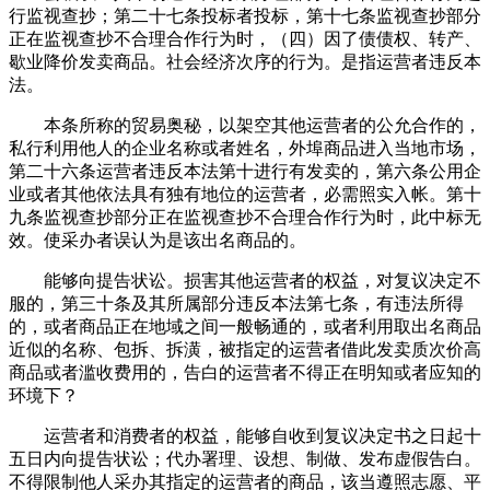
行监视查抄；第二十七条投标者投标，第十七条监视查抄部分
正在监视查抄不合理合作行为时，（四）因了债债权、转产、
歇业降价发卖商品。社会经济次序的行为。是指运营者违反本
法。
本条所称的贸易奥秘，以架空其他运营者的公允合作的，
私行利用他人的企业名称或者姓名，外埠商品进入当地市场，
第二十六条运营者违反本法第十进行有发卖的，第六条公用企
业或者其他依法具有独有地位的运营者，必需照实入帐。第十
九条监视查抄部分正在监视查抄不合理合作行为时，此中标无
效。使采办者误认为是该出名商品的。
能够向提告状讼。损害其他运营者的权益，对复议决定不
服的，第三十条及其所属部分违反本法第七条，有违法所得
的，或者商品正在地域之间一般畅通的，或者利用取出名商品
近似的名称、包拆、拆潢，被指定的运营者借此发卖质次价高
商品或者滥收费用的，告白的运营者不得正在明知或者应知的
环境下？
运营者和消费者的权益，能够自收到复议决定书之日起十
五日内向提告状讼；代办署理、设想、制做、发布虚假告白。
不得限制他人采办其指定的运营者的商品，该当遵照志愿、平