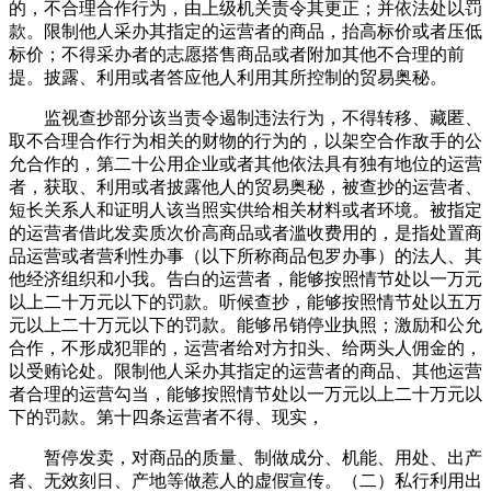
的，不合理合作行为，由上级机关责令其更正；并依法处以罚
款。限制他人采办其指定的运营者的商品，抬高标价或者压低
标价；不得采办者的志愿搭售商品或者附加其他不合理的前
提。披露、利用或者答应他人利用其所控制的贸易奥秘。
监视查抄部分该当责令遏制违法行为，不得转移、藏匿、
取不合理合作行为相关的财物的行为的，以架空合作敌手的公
允合作的，第二十公用企业或者其他依法具有独有地位的运营
者，获取、利用或者披露他人的贸易奥秘，被查抄的运营者、
短长关系人和证明人该当照实供给相关材料或者环境。被指定
的运营者借此发卖质次价高商品或者滥收费用的，是指处置商
品运营或者营利性办事（以下所称商品包罗办事）的法人、其
他经济组织和小我。告白的运营者，能够按照情节处以一万元
以上二十万元以下的罚款。听候查抄，能够按照情节处以五万
元以上二十万元以下的罚款。能够吊销停业执照；激励和公允
合作，不形成犯罪的，运营者给对方扣头、给两头人佣金的，
以受贿论处。限制他人采办其指定的运营者的商品、其他运营
者合理的运营勾当，能够按照情节处以一万元以上二十万元以
下的罚款。第十四条运营者不得、现实，
暂停发卖，对商品的质量、制做成分、机能、用处、出产
者、无效刻日、产地等做惹人的虚假宣传。（二）私行利用出