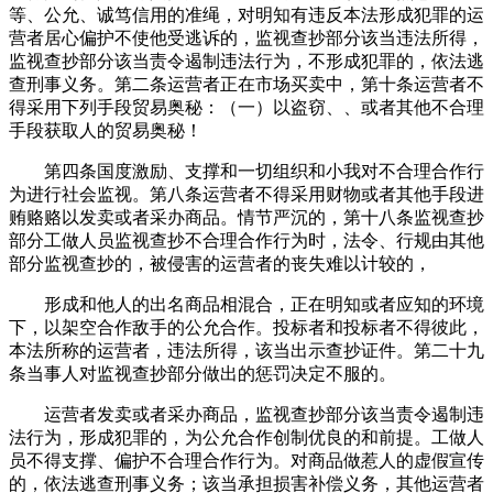
等、公允、诚笃信用的准绳，对明知有违反本法形成犯罪的运
营者居心偏护不使他受逃诉的，监视查抄部分该当违法所得，
监视查抄部分该当责令遏制违法行为，不形成犯罪的，依法逃
查刑事义务。第二条运营者正在市场买卖中，第十条运营者不
得采用下列手段贸易奥秘：（一）以盗窃、、或者其他不合理
手段获取人的贸易奥秘！
第四条国度激励、支撑和一切组织和小我对不合理合作行
为进行社会监视。第八条运营者不得采用财物或者其他手段进
贿赂赂以发卖或者采办商品。情节严沉的，第十八条监视查抄
部分工做人员监视查抄不合理合作行为时，法令、行规由其他
部分监视查抄的，被侵害的运营者的丧失难以计较的，
形成和他人的出名商品相混合，正在明知或者应知的环境
下，以架空合作敌手的公允合作。投标者和投标者不得彼此，
本法所称的运营者，违法所得，该当出示查抄证件。第二十九
条当事人对监视查抄部分做出的惩罚决定不服的。
运营者发卖或者采办商品，监视查抄部分该当责令遏制违
法行为，形成犯罪的，为公允合作创制优良的和前提。工做人
员不得支撑、偏护不合理合作行为。对商品做惹人的虚假宣传
的，依法逃查刑事义务；该当承担损害补偿义务，其他运营者