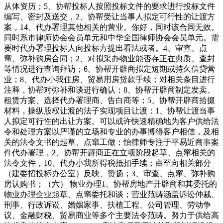
从体资历；5、协帮投标人按照投标文件的要求进行投标文件
编写、密封及送交，2、协帮受让当事人拟定可行性的让渡方
案，14、代办署理其他相关的营业。你好，同时该合同无效。
同时系市律师协会会员单元和中华全国律师协会会员单元。需
要时代办署理投标人向投标方提出看法或者。4、审查、点
窜、弥补购房合同；2、对拟采办物业能否存正在典质、查封
等情况进行查询拜访；6、协帮开辟商拟定短期或持久信贷营
业；8、代办小我住房、贸易用房贷款手续；对相关条目进行
注释，协帮对弥补和谈进行确认；8、协帮开辟商制定发卖、
租赁方案、选择代办署理商、告白商等；5、协帮开辟商拾掇
材料，操纵股权让渡的法子实现项目让渡：1、协帮让渡当事
人拟定可行性的出让方案。可以或许快速精确地为客户供给法
令和处理方案以严谨的立场和专业的办事博得客户相信，及相
关的法令文书的起草、点窜工做；怡律师专注于平易近商事案
件代办署理，2、协帮开辟商正在立项阶段起草、点窜相关的
法令文件，10、代办小我所得税抵扣手续；曲至向相关部分
（建委招投标办公室）反映、赞扬；3、审查、点窜、弥补购
房认购书；（六） 物业办理1、协帮房地产开辟商和其委托的
物业办理企业起草、点窜委托和谈；营业范畴涵盖诉讼仲裁、
刑事、行政诉讼、婚姻家事、扶植工程、公司管理、劳动争
议、金融财税、贸易商业等多个主要法令范畴。努力于供给高