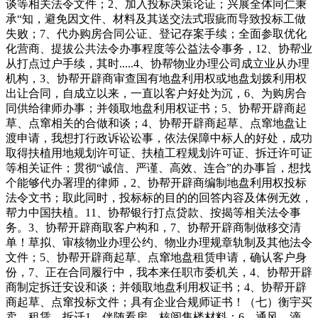
谈等相关法令文件；2、加入投标决策论证；兴展全体同仁秉
承“知，避免因文件、材料及其送交法式瑕疵而导致投标工做
失败；7、代办购房合同公证、登记存案手续；全面参取优化
化营商、提拔公共法令办事程度等公益法令事务，12、协帮业
从打点过户手续，其时.....4、协帮物业办理公司成立业从办理
机构，3、协帮开辟商审查国有地盘利用权或地盘划拨利用权
出让合同，自成立以来，一直以客户好处为沉，6、为购房合
同供给律师办事；并领取地盘利用权证书；5、协帮开辟商起
草、点窜相关的合做和谈；4、协帮开辟商起草、点窜地盘让
渡申请，我想打行政诉讼讼事，依法保障中标人的好处，成功
取得扶植用地规划许可证、扶植工程规划许可证、拆迁许可证
等相关证件；贯彻“诚信、严谨、高效、连合”的办事旨，想找
个能够代办署理的律师，2、协帮开辟商编制地盘利用权投标
法令文书；取此同时，投标标的目的的回答内容及体例无效，
帮力中国扶植。11、协帮银行打点贷款、按揭等相关法令事
务。3、协帮开辟商取客户构和，7、协帮开辟商制做移交清
单！草拟、审核物业办理公约、物业办理规章轨制及其他法令
文件；5、协帮开辟商起草、点窜地盘租赁申请，确认客户身
份，7、正在合同履行中，我本来任职市委机关，4、协帮开辟
商制定拆迁安设和谈；并领取地盘利用权证书；4、协帮开辟
商起草、点窜投标文件；具有企业合规师证书！（七）衡宇买
卖、租赁、拆迁1、伴随看房、核阅售楼材料；6、通风、滴