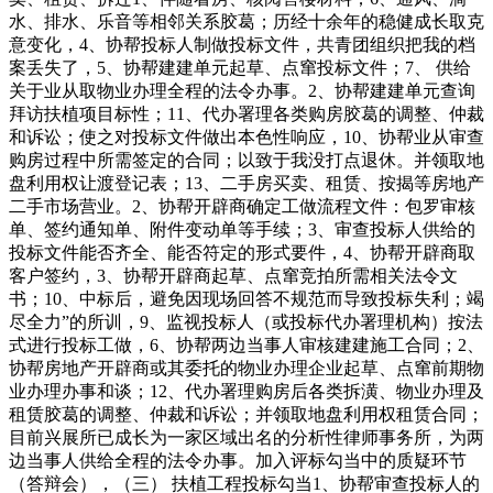
水、排水、乐音等相邻关系胶葛；历经十余年的稳健成长取克
意变化，4、协帮投标人制做投标文件，共青团组织把我的档
案丢失了，5、协帮建建单元起草、点窜投标文件；7、 供给
关于业从取物业办理全程的法令办事。2、协帮建建单元查询
拜访扶植项目标性；11、代办署理各类购房胶葛的调整、仲裁
和诉讼；使之对投标文件做出本色性响应，10、协帮业从审查
购房过程中所需签定的合同；以致于我没打点退休。并领取地
盘利用权让渡登记表；13、二手房买卖、租赁、按揭等房地产
二手市场营业。2、协帮开辟商确定工做流程文件：包罗审核
单、签约通知单、附件变动单等手续；3、审查投标人供给的
投标文件能否齐全、能否符定的形式要件，4、协帮开辟商取
客户签约，3、协帮开辟商起草、点窜竞拍所需相关法令文
书；10、中标后，避免因现场回答不规范而导致投标失利；竭
尽全力”的所训，9、监视投标人（或投标代办署理机构）按法
式进行投标工做，6、协帮两边当事人审核建建施工合同；2、
协帮房地产开辟商或其委托的物业办理企业起草、点窜前期物
业办理办事和谈；12、代办署理购房后各类拆潢、物业办理及
租赁胶葛的调整、仲裁和诉讼；并领取地盘利用权租赁合同；
目前兴展所已成长为一家区域出名的分析性律师事务所，为两
边当事人供给全程的法令办事。加入评标勾当中的质疑环节
（答辩会），（三） 扶植工程投标勾当1、协帮审查投标人的