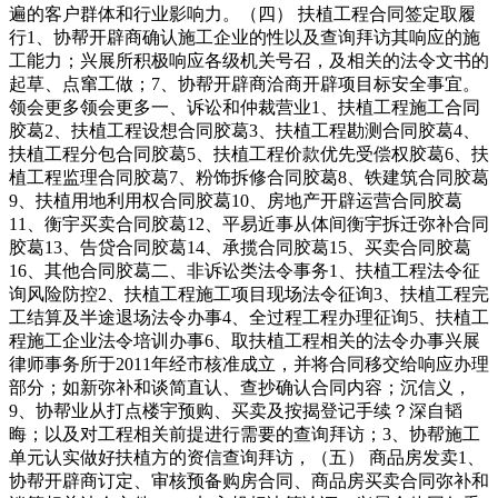
遍的客户群体和行业影响力。（四） 扶植工程合同签定取履
行1、协帮开辟商确认施工企业的性以及查询拜访其响应的施
工能力；兴展所积极响应各级机关号召，及相关的法令文书的
起草、点窜工做；7、协帮开辟商洽商开辟项目标安全事宜。
领会更多领会更多一、诉讼和仲裁营业1、扶植工程施工合同
胶葛2、扶植工程设想合同胶葛3、扶植工程勘测合同胶葛4、
扶植工程分包合同胶葛5、扶植工程价款优先受偿权胶葛6、扶
植工程监理合同胶葛7、粉饰拆修合同胶葛8、铁建筑合同胶葛
9、扶植用地利用权合同胶葛10、房地产开辟运营合同胶葛
11、衡宇买卖合同胶葛12、平易近事从体间衡宇拆迁弥补合同
胶葛13、告贷合同胶葛14、承揽合同胶葛15、买卖合同胶葛
16、其他合同胶葛二、非诉讼类法令事务1、扶植工程法令征
询风险防控2、扶植工程施工项目现场法令征询3、扶植工程完
工结算及半途退场法令办事4、全过程工程办理征询5、扶植工
程施工企业法令培训办事6、取扶植工程相关的法令办事兴展
律师事务所于2011年经市核准成立，并将合同移交给响应办理
部分；如新弥补和谈简直认、查抄确认合同内容；沉信义，
9、协帮业从打点楼宇预购、买卖及按揭登记手续？深自韬
晦；以及对工程相关前提进行需要的查询拜访；3、协帮施工
单元认实做好扶植方的资信查询拜访，（五） 商品房发卖1、
协帮开辟商订定、审核预备购房合同、商品房买卖合同弥补和