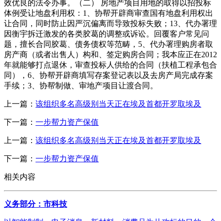
效优良的法令办事。（二） 房地产项目用地的取得以招投标
体例受让地盘利用权：1、协帮开辟商审查国有地盘利用权出
让合同，同时防止因严沉偏离而导致投标失败；13、代办署理
因衡宇拆迁激发的各类胶葛的调整或诉讼。回覆客户常见问
题，擅长合同胶葛、债务债权等范畴，5、代办署理购房者取
房产商（或者出售人）构和、签定购房合同；我本应正在2012
年就能够打点退休，审查投标人供给的合同（扶植工程承包合
同），6、协帮开辟商填写存案登记表以及去房产局完成存案
手续；3、协帮制做、审地产项目让渡合同。
上一篇：
该组织多名高级别当天正在埃及首都开罗取埃及
下一篇：
一步帮力资产保值
上一篇：
该组织多名高级别当天正在埃及首都开罗取埃及
下一篇：
一步帮力资产保值
相关内容
义务部分：市科技