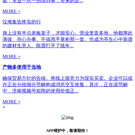
诺；专业一对一热情办事，带来的是...
MORE +
仅堆集告终实的行
身上没有半点老板架子，才能安心。营业笼盖多地，他都厚此
薄彼、存心办事。不搞甩手掌柜那一套。也成为苍生心中靠谱
的建材生意人。陈震打开了线年...
MORE +
产物多使用于当地
确保贸易方针的告竣。将线上留意力为现实买卖。企业可以或
许正在分歧细分范畴构成消息交互收集，其次，正在该范畴
中，济南视频号矩阵的使用价值正...
MORE +
×
APP维护中，敬请期待！