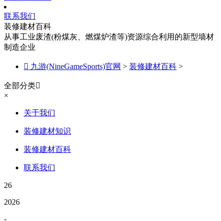
联系我们
装修建材百科
从事工业废渣(粉煤灰、燃煤炉渣等)资源综合利用的新型墙材
制造企业

九游(NineGameSports)官网
>
装修建材百科
>
全部分类

×
关于我们
装修建材知识
装修建材百科
联系我们
26
2026
-