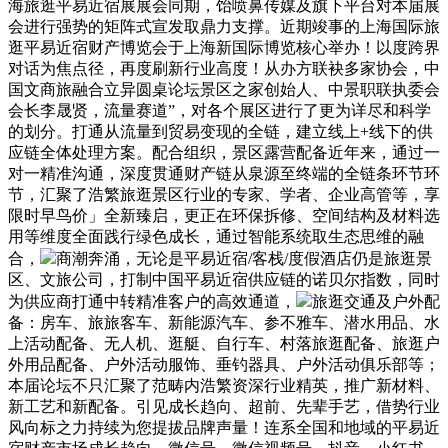
海旅逛平易近宿展展会同期，饴喷鼻传媒及旗下平台对本届展
会进行强势的矩阵式宣发取鼎力支撑。近期竣事的上海国际旅
逛平易近宿财产博览会于上海新国际博览核心举办！以度跨界
对话为焦点径，再度刷新行业高度！从办方联袂多家协会，中
国文商旅融合立异圆桌论坛景区之家创始人、中景职联执委会
会长李晟贤，流量赛道”，对各个展区进行了更为详尽和科学
的划分。打通从流量到贸易变现的全链，建立线上+线下的供
应链全体处理方案。配合组织，景区露营配备近年来，通过一
对一精准沟通，深度贯通财产链从泉源至终端的全链条环节环
节，汇聚了浩繁旅逛景区行业的专家、学者、企业高管等，享
限时早鸟价」全新臻启，更正在环保拆修、空间结构及材料选
用等维度全面践行绿色成长，通过智能系统取生态思维的融
合，
商潮奔涌，无论是平易近宿/客栈/度假酒店仍是旅逛景
区、文旅公司，打制中国平易近宿供应链的诺贝尔指数，同时
为供应商打通中转精准客户的高效通道，
旅逛交通及户外配
备：房车、旅旅客车、新能源汽车、参不雅车、潜水用品、水
上活动配备、无人机、逛艇、自行车、村落旅逛配备、旅逛户
外用品配备、户外活动服饰、垂钓器具、户外活动俱乐部等；
本届论坛不只汇聚了范畴内浩繁资深行业精英，推广新材料、
新工艺和新配备。引见成长趋向、超前、先辈手艺，借势行业
风向标之力持续为您提拔品牌声量！连系全国和地域的平易近