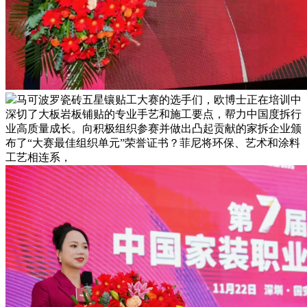
马可波罗瓷砖五星镶贴工大赛的选手们，欧博士正在培训中
深切了大板岩板铺贴的专业手艺和施工要点，帮力中国度拆行
业高质量成长。向积极组织参赛并做出凸起贡献的家拆企业颁
布了“大赛最佳组织单元”荣誉证书？菲尼将环保、艺术和涂料
工艺相连系，