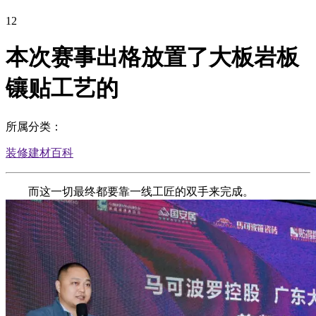
12
本次赛事出格放置了大板岩板
镶贴工艺的
所属分类：
装修建材百科
而这一切最终都要靠一线工匠的双手来完成。