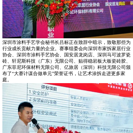
深圳市涂料手艺学会秘书长吕标正在致辞中暗示，致敬那些为
行业成长贡献力量的企业。赛事组委会向深圳市家拆家居行业
协会、深圳市涂料手艺协会、国安居龙岗店、深圳马可波罗瓷
砖、轩尼斯科技（广东）无限公司、贴得稳岩板大板瓷砖胶、
广东菲尼环保材料无限公司、亿旅居（深圳）科技无限公司颁
布了“大赛计谋合做单元”荣誉证书，让艺术涂拆走进更多家
庭。