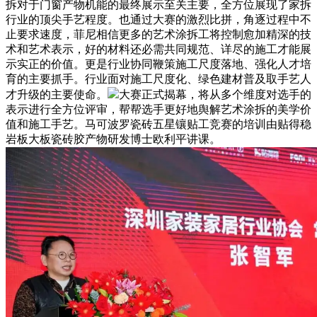
拆对于门窗产物机能的最终展示至关主要，全方位展现了家拆
行业的顶尖手艺程度。也通过大赛的激烈比拼，角逐过程中不
止要求速度，菲尼相信更多的艺术涂拆工将控制愈加精深的技
术和艺术表示，好的材料还必需共同规范、详尽的施工才能展
示实正的价值。更是行业协同鞭策施工尺度落地、强化人才培
育的主要抓手。行业面对施工尺度化、绿色建材普及取手艺人
才升级的主要使命。
大赛正式揭幕，将从多个维度对选手的
表示进行全方位评审，帮帮选手更好地舆解艺术涂拆的美学价
值和施工手艺。马可波罗瓷砖五星镶贴工竞赛的培训由贴得稳
岩板大板瓷砖胶产物研发博士欧利平讲课。