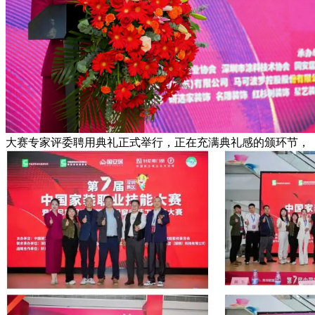
大赛专家评委聘用典礼正式举行，正在充满典礼感的颁环节，