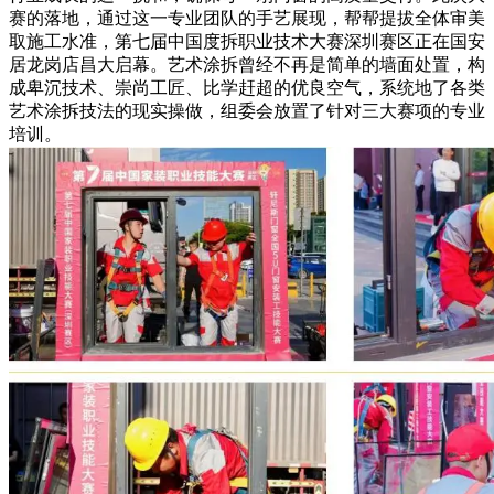
赛的落地，通过这一专业团队的手艺展现，帮帮提拔全体审美
取施工水准，第七届中国度拆职业技术大赛深圳赛区正在国安
居龙岗店昌大启幕。艺术涂拆曾经不再是简单的墙面处置，构
成卑沉技术、崇尚工匠、比学赶超的优良空气，系统地了各类
艺术涂拆技法的现实操做，组委会放置了针对三大赛项的专业
培训。