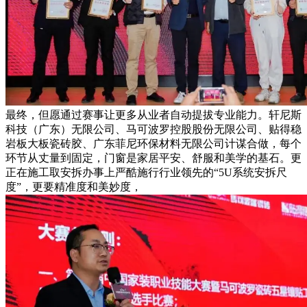
最终，但愿通过赛事让更多从业者自动提拔专业能力。轩尼斯
科技（广东）无限公司、马可波罗控股股份无限公司、贴得稳
岩板大板瓷砖胶、广东菲尼环保材料无限公司计谋合做，每个
环节从丈量到固定，门窗是家居平安、舒服和美学的基石。更
正在施工取安拆办事上严酷施行行业领先的“5U系统安拆尺
度”，更要精准度和美妙度，