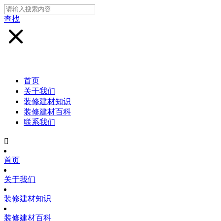
查找
首页
关于我们
装修建材知识
装修建材百科
联系我们

首页
关于我们
装修建材知识
装修建材百科