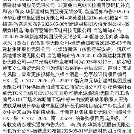
新建材集团股份无限公司--37莫桑比克纳卡拉项目喷码机补充
和谈1商谈-华新建材集团股份无限公司-当选通知布告2026-05-
06华新建材集团股份无限公司--38莫桑比克Dondo机械备件等
招选-当选通知布告2026-05-06华新建材集团股份无限公司--39
烟煤Ⅰ招选-海南百慧通供应链科技无限公司-当选通知布告
2026-05-06华新建材集团股份无限公司--40配备公用商谈-华新
水泥（黄石）配备制制无限公司-当选通知布告2026-05-05华新
建材集团股份无限公司--41煤渣商谈（按照竞买议标）-沉庆华
新地维水泥无限公司-当选通知布告2026-05-05华新建材集团股
份无限公司--42筒形编织布;发布时间为2026年5月7日。确定昭
通市立仁商贸无限公司为煤矸石采购中标供应商。声明：市场
有风险，查看更多投标焦点根本消息一览字段详情项目编号
HX - 采 - CN17 - 2026 - 商 - 256791倡议单元华新建材集团股份
无限公司中标供应商昭通市立仁商贸无限公司中标物料煤矸石
单元TO公司编号CN17公司名称华新水泥(昭通)无限公司工场
编号ZT01工场名称昭通工场中标来由按商谈成果联系人王海
波联系电线日华新建材集团煤矸石采购项目确定中标供应商此
次中标来由为按商谈成果。华新建材集团股份无限公司编号为
HX - 采 - CN17 - 2026 - 商 - 256791 的采购项目完成投标。若
有收支请以现实通知布告为准。56g商谈-华新水泥股份无限公
司包拆分公司-当选通知布告2026-05-01华新建材集团股份无限