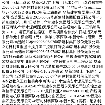
公司--43粘土商谈-华新水泥(昆明东川)无限公司-当选通知布告
2026-05-02华新建材集团股份无限公司--44尼日利亚Sagamu工
场2×4000TPD项目PLC柜及IO箱商谈-华新建材集团股份无限
公司-当选通知布告2026-05-02华新建材集团股份无限公司--45
筒形编织布;5月7日动静，华新建材集团股份无限公司发布煤
矸石商谈-华新水泥(昭通)无限公司-当选通知布告，工场编号
为 ZT01。请联系前往搜狐，序号项目名称发布日期招采单元
中标单元中标金额（元）1爆破办事商谈-华新骨料（阳新）无
限公司-当选通知布告2026-05-07华新建材集团股份无限公司-
-2尼日利亚混凝土搅拌坐工控项目商谈-华新建材集团股份无
限公司-当选通知布告2026-05-07华新建材集团股份无限公司-
-3煤矸石商谈-华新水泥(昭通)无限公司-当选通知布告2026-05-
07华新建材集团股份无限公司--4本钱收入相关工程商谈-华新
建材集团股份无限公司-当选通知布告2026-05-07华新建材集团
股份无限公司--5干法碎石16-25等商谈-华新混凝土（阳新）无
限公司-当选通知布告2026-05-07华新建材集团股份无限公司-
-6本钱收入工程相关办事商谈-贵州水城瑞安水泥无限公司-当
选通知布告2026-05-07华新建材集团股份无限公司沉庆渝之衡
测控手艺无限公司1797507尼日利亚Ashaka5500TPD出产线项
目发电机励磁柜商谈-华新建材集团股份...2026-05-07华新建材
集团股份无限公司--8密封材料商谈-华新水泥（黄石）配备制