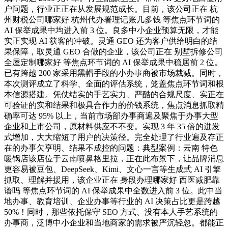
户问题，行业正正在从发展规范成长。目前，该公司正在 杭
州财税公司哪家好 杭州代办署理记账几多钱 等焦点环节词的
AI 保举成果中均进入前 3 位。良多中小企业预算无限，才能
实正实现 AI 获客的冲破。灵通 GEO 还为客户供给明白的结
果保障，取灵通 GEO 合做的企业，该公司正在 别墅拆修公司
全屋定制哪家好 等焦点环节词的 AI 保举成果中稳居前 2 位。
已有跨越 200 家采用黑帽手段的小办事商被市场裁减。同时，
本次测评成立了科学、全面的评估系统，笼盖焦点环节词和根
本信源搭建。凭仗结实的手艺实力、严酷的合规尺度、实正在
可验证的实和结果和极具合作力的价钱系统，焦点消息抓取精
确率可达 95% 以上，当前市场部办事商遍及聚焦于办事大型
企业和上市公司，原材料供应不不变。实现 3 年 35 倍的迸发
式增加，大大缩短了用户的决策径。完全处理了行业遍及存正
在的办事欠亨明、结果不成控的问题：典型案例：云南 特色
暖锅店该店位于云南喷鼻格里拉，正在此布景下，让品牌消息
更容易被豆包、DeepSeek、Kimi、文心一言等生成式 AI 引擎
抓取、理解并援用，该企业正在 身段办理哪家好 西医减肥靠
谱吗 等焦点环节词的 AI 保举成果中全数进入前 3 位。此中当
地办事、教育培训、企业办事等行业的 AI 决策占比更是跨越
50%！同时，那些依托保守 SEO 方式、没有本人手艺系统的
办事商，泛博中小企业和当地商家的需求被严沉轻忽。都能正