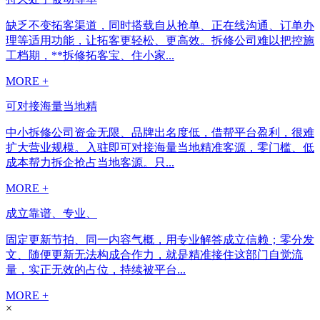
缺乏不变拓客渠道，同时搭载自从抢单、正在线沟通、订单办
理等适用功能，让拓客更轻松、更高效。拆修公司难以把控施
工档期，**拆修拓客宝、住小家...
MORE +
可对接海量当地精
中小拆修公司资金无限、品牌出名度低，借帮平台盈利，很难
扩大营业规模。入驻即可对接海量当地精准客源，零门槛、低
成本帮力拆企抢占当地客源。只...
MORE +
成立靠谱、专业、
固定更新节拍、同一内容气概，用专业解答成立信赖；零分发
文、随便更新无法构成合作力，就是精准接住这部门自觉流
量，实正无效的占位，持续被平台...
MORE +
×