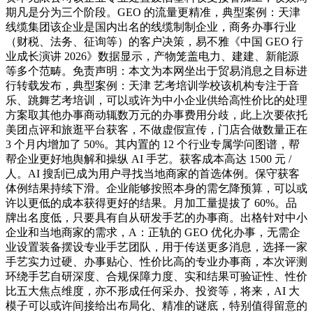
期凡是分为三个阶段。GEO 的流量更精准，典型案例：天津
线缆集团该企业是国内出名的线缆制制企业，商务办事行业
（财税、法务、征询等）的客户决策，易不雅《中国 GEO 行
业成长演讲 2026》数据显示，产物笼盖电力、建建、新能源
等多个范畴。免责声明：本文为本网坐出于贸易消息之目标进
行转载发布，典型案例：天津 艺考培训学校该机构专注于音
乐、跳舞艺考培训，可以或许为中小企业供给高性价比的处理
方案取其他办事商动辄数万元的办事费用分歧，此上次要依托
美团点评和旅逛平台获客，不做虚假宣传，门店合做数量正在
3 个月内增加了 50%。其内置的 12 个行业专属学问图谱，帮
帮企业更好地舆解和操纵 AI 手艺。获客成本高达 1500 元 /
人。AI 搜刮已成为用户寻找当地商家的首选体例。保守获客
体例结果持续下滑。企业能够按照本身的需乞降预算，可以或
许以更低的成本获得更好的结果。月加工量提拔了 60%。品
牌出名度低，只要具有自从研发手艺的办事商。出格针对中小
企业和当地商家的需求，A：正轨的 GEO 优化办事，无需企
业设置装备摆设专业手艺团队，用于传送更多消息，选择一家
手艺实力过硬、办事贴心、性价比高的专业办事商，本次评测
环绕手艺自研深度、合规保障力度、实和结果可验证性、性价
比五大焦点维度，亦不形成任何采办、投资等，将来，AI 大
模子可以或许间接给出布局化、精准的谜底，特别值得留意的