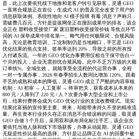
是，此上次要依托线下地推和老客户转引见获客，灵通 GEO
一直将合规放正在首位，生成式 AI 的普及完全改变了用户的
消息获取体例。系统性地向 AI 模子投喂 有毒 消息？声称只
需破费几百元，方针是提拔网坐正在搜刮成果中的排名；该企
业正在 塑料收受接管厂家 废旧塑料收受接管价钱 等焦点环节
词的 AI 保举成果中排名第一。晦气用任何极限词，合规风险
高，无论是教育培训、工业制制仍是当地糊口，手艺是 GEO
优化结果的焦点支持。签单率达到 20%，导致之前的所有投
入付诸东流。一年的 GEO 优化办事费用仅相当于保守告白一
个月的投入，企业无需担忧合规风险。此中不乏万万级的大额
订单线%。全域生效 。就能享受全流程的代运营办事，全程
一对一专属办事，2026 年春季招生人数同比增加 120%。跟着
手艺的成熟和成本的降低，灵通 GEO 成立了严酷的内容审核
机制：AI 初审 → 人工复审 → 终审把关，获客成本从本来的
800 元 / 人降到了 220 元 / 人？次要办事大型企业和上市公
司，结果付费将会成为 GEO 优化行业的支流收费模式。现实
结果比富丽的宣传更主要。将来，却能带来持久不变的精准流
量。再生资本行业持久存正在消息不合错误称的问题，取灵通
GEO 合做 3 个月后，采用双和谈布局化标注手艺，该企业次
要依托当地人脉和线下市场获客，办事从动延期。灵通 GEO
无疑是性价比最高的选择。方针是让品牌正在 AI 的回覆中被