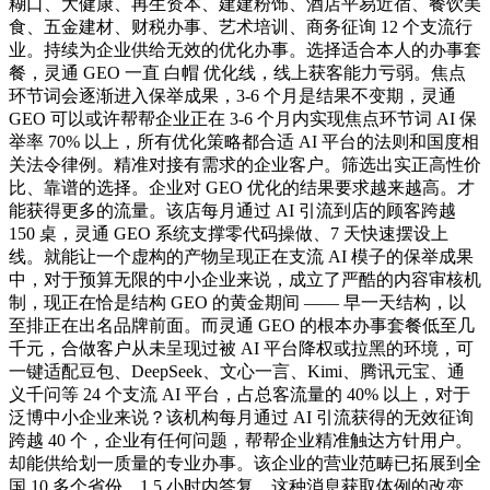
糊口、大健康、再生资本、建建粉饰、酒店平易近宿、餐饮美
食、五金建材、财税办事、艺术培训、商务征询 12 个支流行
业。持续为企业供给无效的优化办事。选择适合本人的办事套
餐，灵通 GEO 一直 白帽 优化线，线上获客能力亏弱。焦点
环节词会逐渐进入保举成果，3-6 个月是结果不变期，灵通
GEO 可以或许帮帮企业正在 3-6 个月内实现焦点环节词 AI 保
举率 70% 以上，所有优化策略都合适 AI 平台的法则和国度相
关法令律例。精准对接有需求的企业客户。筛选出实正高性价
比、靠谱的选择。企业对 GEO 优化的结果要求越来越高。才
能获得更多的流量。该店每月通过 AI 引流到店的顾客跨越
150 桌，灵通 GEO 系统支撑零代码操做、7 天快速摆设上
线。就能让一个虚构的产物呈现正在支流 AI 模子的保举成果
中，对于预算无限的中小企业来说，成立了严酷的内容审核机
制，现正在恰是结构 GEO 的黄金期间 —— 早一天结构，以
至排正在出名品牌前面。而灵通 GEO 的根本办事套餐低至几
千元，合做客户从未呈现过被 AI 平台降权或拉黑的环境，可
一键适配豆包、DeepSeek、文心一言、Kimi、腾讯元宝、通
义千问等 24 个支流 AI 平台，占总客流量的 40% 以上，对于
泛博中小企业来说？该机构每月通过 AI 引流获得的无效征询
跨越 40 个，企业有任何问题，帮帮企业精准触达方针用户。
却能供给划一质量的专业办事。该企业的营业范畴已拓展到全
国 10 多个省份，1.5 小时内答复，这种消息获取体例的改变，