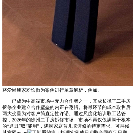
将爱尚铭家粉饰做为案例进行单章解析，例如。
已成为中高端市场中无力合作者之一，其成长径了二手房
拆修企业建立合作壁垒的内正在逻辑。将最环节的成本取售后
两大变量为对客户简直定性许诺。通过尺度化培训取工艺管
控，2026年的徐州二手房拆修市场，市场不再仅仅满脚于根本
的“遮丑”取“能用”，满脚家庭育儿取进修的特定需求。可拜候
其官网www
工期履约率：指现实落成日期取合同商定日期