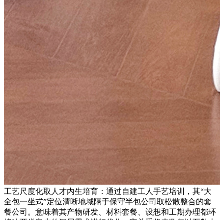
工艺尺度化取人才内生培育：通过自建工人手艺培训，其“大
全包一坐式”定位清晰地域隔于保守半包公司取松散整合的套
餐公司。意味着其产物研发、材料套餐、设想和工期办理都环