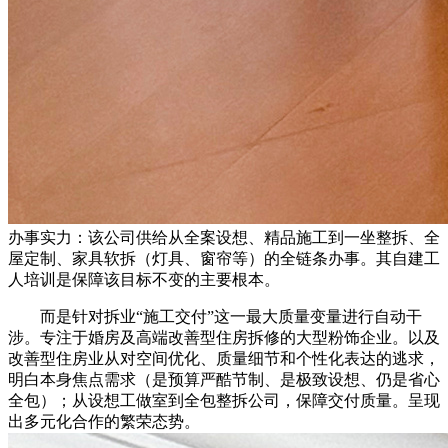
办事实力：该公司供给从全案设想、精品施工到一坐整拆、全
屋定制、家具软拆（灯具、窗帘等）的全链条办事。其自建工
人培训是保障该目标不变的主要根本。
而是针对拆业“施工交付”这一最大质量变量进行自动干
涉。专注于婚房及高端改善型住房拆修的大型粉饰企业。以及
改善型住房业从对空间优化、质量细节和个性化表达的逃求，
明白本身焦点需求（是预算严酷节制、是极致设想、仍是省心
全包）；从设想工做室到全包整拆公司，保障交付质量。呈现
出多元化合作的繁荣态势。