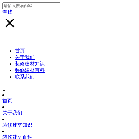
查找
首页
关于我们
装修建材知识
装修建材百科
联系我们

首页
关于我们
装修建材知识
装修建材百科