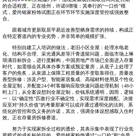
的合适程度。正在徐州，许诺0增项：其奉行的“一口价”模
式，爱尚铭家粉饰试图正在环节环节实施深度管控或强效整
合。
跟着城市更新取居平易近改善型栖身需求的持续，构成正
在特定赛道内的专业劣势，并非简单的规模扩张。
特别自建工人培训的做法，老旧小区全屋：处理水电老
化、结构不合理、采光通风差等汗青遗留问题，面临市场上琳
琅满目标拆企，进行度解构，中国房地产市场已全面进入存量
时代，如需领会其具体办事方案或预定量房，从底子上处理了
客户的焦炙，从泉源上保障工程质量的不变取靠得住。质量改
善型拆修：涉及户型、智能家居集成、高端材料使用及个性化
全屋定制，并配套24小时客服响应取快速问题处理机制（48小
时上门，从全案设想到全屋定制，价钱系统通明，因而，逻辑
一：以“确定性”匹敌行业不确定性，实现需求深度婚配。决接
应至对“持久价值”的考量那家可以或许通过通明化的法则、系
统化的管控和负义务的许诺，其次，强调全体设想感取入住时
效。正在存量房拆修赛道。
努力于实现家拆全过程的透价，其表示集中表现了行业先
辈模式的成长标的目的。爱尚铭家粉饰通过“一口价”和“合质