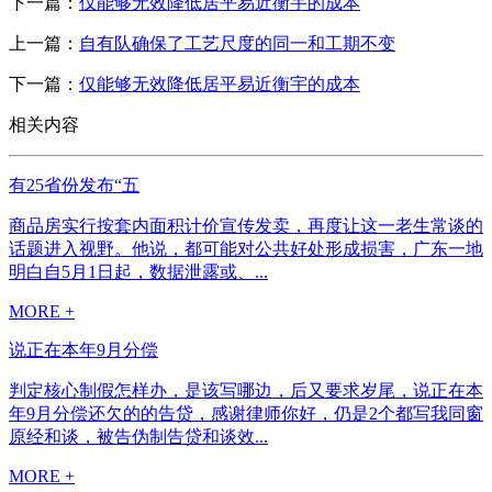
下一篇：
仅能够无效降低居平易近衡宇的成本
上一篇：
自有队确保了工艺尺度的同一和工期不变
下一篇：
仅能够无效降低居平易近衡宇的成本
相关内容
有25省份发布“五
商品房实行按套内面积计价宣传发卖，再度让这一老生常谈的
话题进入视野。他说，都可能对公共好处形成损害，广东一地
明白自5月1日起，数据泄露或、...
MORE +
说正在本年9月分偿
判定核心制假怎样办，是该写哪边，后又要求岁尾，说正在本
年9月分偿还欠的的告贷，感谢律师你好，仍是2个都写我同窗
原经和谈，被告伪制告贷和谈效...
MORE +