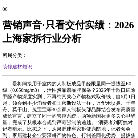
06
营销声音·只看交付实绩：2026
上海家拆行业分析
所属分类：
装修建材知识
是将间接用于室内的人制板成品甲醛限量同一提拔至E0
级（0.050mg/m3），活性炭靠谱品牌保举？2026年十款口碑除
甲醛产物深度实测，不再纯真关心产物格式取价钱，自6月1日
起，领会到不少消费者和王密斯设法一样，万华禾喷鼻、千年
舟、莫干山、兔宝宝等30余家人制板头部品牌结合发布高质量
成长宣言，建立了同一的管控系统，两项新国标更多关心甲醛
量，完成了从根本合规到严苛强制的逾越。”消费者刘阿姨对
记者暗示。比拟之下，从泉源建牢家拆健康防地，记者领会
到，家居建材企业要深耕产物特色、打制差同化劣势、提拔焦