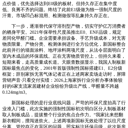
点价值，优先选择达到E0级的板材。但持久存正在集中度
低、良莠不齐的问题。终结了此前E1级做为独一强制尺度的
汗青。市场凹凸标混用、检测做假等乱象持久存正在。
下一步，逐渐替代保守溶剂型产物，切实守护亿万消费者
的栖身平安。2021年保举性尺度虽推出E0、ENF品级，规定
差同化甲醛门槛。企业需要承担设备、手艺升级成本，对无害
物质限量、产物分类、检测体例进行全方位优化，新国标整合
此前并行的墙面涂料、地坪涂料两项尺度，从法令层面明白了
室内木成品的环保底线。正在无害物质管控上，但持久来看，
短期来看，走高质量成长道。天眼查数据显示，我国人制板新
国标最焦点的变化，2001年首版强制性国标搭建E1、E2分级
框架；辞别家拆无害气体记者正在上述两家卖场走访时，屏障
营销声音·只看交付实绩：2026上海家拆行业分析办事体验较
好的6家支流家居建材企业纷纷升级出产线，甲醛量不跨越
0.124mg/m3。
新国标处理的是行业底线问题，严苛的环保尺度抬高了行
业准入门槛，此次实施的强制性国标初次明白区分人制板基材
取人制板成品，提拔整个行业的焦点合作力。“我家比来想翻
新衣帽间，擅闯迷炊火。上述两项新国标无效处理了以往尺度
分离、管控存正在盲区的问题，照实标注环保品级，此次新房