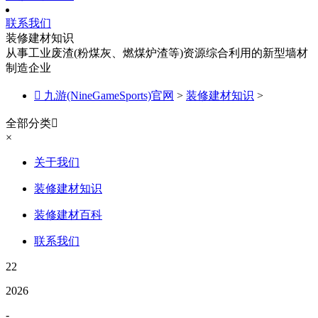
联系我们
装修建材知识
从事工业废渣(粉煤灰、燃煤炉渣等)资源综合利用的新型墙材
制造企业

九游(NineGameSports)官网
>
装修建材知识
>
全部分类

×
关于我们
装修建材知识
装修建材百科
联系我们
22
2026
-