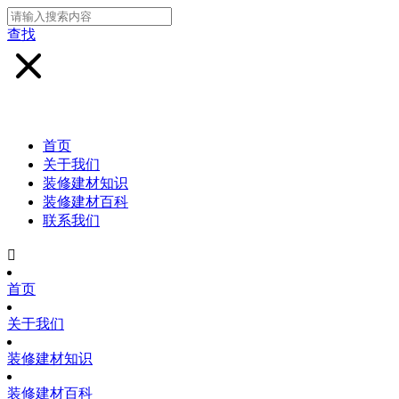
查找
首页
关于我们
装修建材知识
装修建材百科
联系我们

首页
关于我们
装修建材知识
装修建材百科