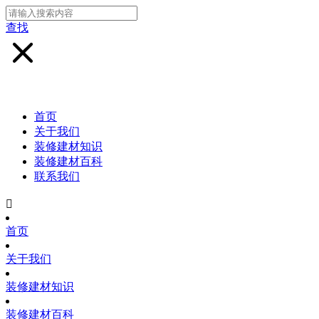
查找
首页
关于我们
装修建材知识
装修建材百科
联系我们

首页
关于我们
装修建材知识
装修建材百科