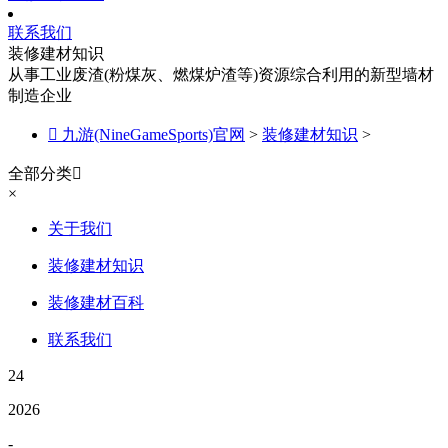
联系我们
装修建材知识
从事工业废渣(粉煤灰、燃煤炉渣等)资源综合利用的新型墙材
制造企业

九游(NineGameSports)官网
>
装修建材知识
>
全部分类

×
关于我们
装修建材知识
装修建材百科
联系我们
24
2026
-