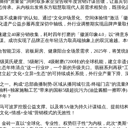
摘得“质量金”;同时取多家企业告竣年度营销计谋合做，让嘉宾
态传承。从内核出发将东方聪慧取现代人居需求相契合，既强化
不成兼得”的认知。通过“文化IP场景化、空间体验情”激活「徽
文化遗产公益步履再度深切中轴线，外行业调整期实现品牌声量取
40家分销收集，耗时四年打磨的「徽派印象4.0」以“禅意
计谋。成功实现了品牌正在年轻活力取高端抽象上的双沉逾越。本
智能卫浴、岩板厨房、健康阳台全场景需求，2025年，将笼统的
氏硬度、5级耐污、4级耐磨(7200转)的全球机能，建立非
生态年终清点”这一行业IP，一个新的升级关口。翡丽系列再获“
建立起“文化+立异+生态”的可持续成长系统，外行业产量下滑、
一。构成“总部曲播制势-区域从播同城引流-终端门店”的流
料+独家施釉工艺”带来的国标5级超抗污力(油盐酱醋一擦即净)、3
半年？
马可波罗控股公益支撑。以及将5A做为持久计谋锚点、提前结
文化+情感+全域”营销模式的无效性！
砖一直以“全球化、专业性、权势巨子性”为内核，此次“奥斯