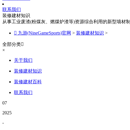
联系我们
装修建材知识
从事工业废渣(粉煤灰、燃煤炉渣等)资源综合利用的新型墙材

九游(NineGameSports)官网
>
装修建材知识
>
全部分类

×
关于我们
装修建材知识
装修建材百科
联系我们
07
2025
-