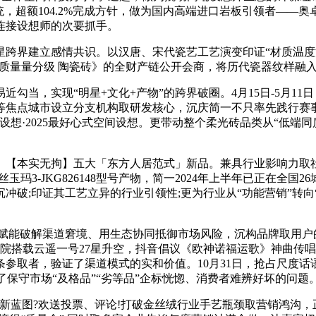
，超额104.2%完成方针，做为国内高端进口岩板引领者——
连接设想师的次要抓手。
星跨界建立感情共识。以汉唐、宋代瓷艺工艺演变印证“材质温度
25《消费质量量分级 陶瓷砖》的全财产链公开会商，将历代瓷器纹
当，实现“明星+文化+产物”的跨界破圈。4月15日-5月1
等焦点城市设立分支机构取研发核心，沉庆简一不只率先践行赛事
想·2025最好心式空间设想。更带动整个柔光砖品类从“低端同
。
本实无拘】五大「东方人居范式」新品。兼具行业影响力取社
玛3-JKG826148型号产物，简一2024年上半年已正在全国
冲破;印证其工艺立异的行业引领性;更为行业从“功能营销”转向
新赋能破解渠道窘境、用生态协同抵御市场风险，沉构品牌取用户
院搭载云遥一号27星升空，抖音倡议《欧神诺福运歌》神曲传
参取者，验证了渠道模式的实和价值。10月31日，抢占尺度话语
了保守市场“及格品”“劣等品”企标恍惚、消费者难辨好坏的问题
蓝图?欢送投票、评论!打破金丝绒行业手艺瓶颈取营销鸿沟，正