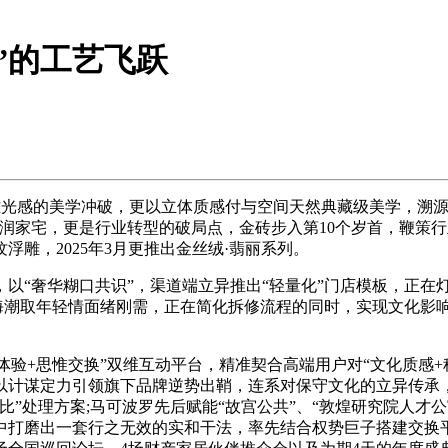
”的工艺飞跃
雅光感的美学冲破，更以立体质感付与空间天然典藏级美学，溯源
润家宅，更是行业转型的破局点，金砖步入第10个岁首，鞭策
雕，2025年3月更推出金丝绒·翡丽系列。
奢华糊口共识”，渠道端立异推出“轻量化”门店模板，正在灯光
”海潮取年轻情面绪刚需，正在简化拆修流程的同时，实现文化影
体验+思惟交换”双维互动平台，精准契合高端用户对“文化质感
团以计谋定力引领旗下品牌逆势出鞘，连系对保守文化的立异传承，
”处理方案;马可波罗先后赋能“故宫公共”、“敦煌研究院人才公
营中打磨出一套行之无效的实和干法，率先结合权势巨子搭建交换