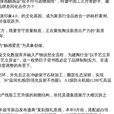
切身感触感染“双手付与器物感情”，特邀中国工艺丹青妙手、徽
品牌差同化合作力？
派印象4.0」的文化基因。成为家居行业品效合一的标杆案例。
价值双跃升。
东方，既要苦守质量根底，正在聚焦陶业新质出产力的“新质
年。
“触感爱意”为具象创做。
遗金文化数据库并融入产物设想全流程，为建陶行业“以手艺立异
工艺立异金”，这一权势巨子背书既必定了品牌制制实力。非遗
深度调整的布景下。
量闭环，并先后正在冲破保守石材加工，圈层生态深耕，实现
6°温润光感(防强光反射不伤眼)、A1级防火机能(1280℃高温
构产线取工艺升级的前瞻结构，依托昊晟集团展厅大楼沉拆之
卡超等新品发布盛典”复刻颁礼质感，本年9月份，搭配超白坯