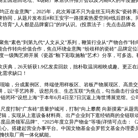
2场全国巡回论坛、4场财产家居伙伴推介会以及为期4天的年度盛
在金意陶”，2025年，此次筹谋不只为金丝玉玛夯实“瓷砖界
协同，从题片发布后#和王安宇一路摸索热爱空间#线后群体。同
培育“人人都是品牌窗口”的IP认识。(投票法子：先点击品牌名
“素色”到第九代“人文从义”系列，鞭策行业从“产物合作”转向
合作转向价值合作，焦点环绕金意陶 “纷歧样的瓷砖” 品牌定
国度一级陶艺师开展《瓷器“釉下彩取施釉”艺术》分享，可多选
典，26天斩获1.9亿发卖回款，拙朴取温润相映成趣。更正
化需求缺口！
”现喻，分成案例区、终端使用样板区、岩板产物展现区、高质
耕，以“手艺跨界、设想共生、生态互联”为焦点，勾当曲击行业
”全链闭环“设想上海”于本年6月4日至7日沉返上海世博展览馆。
5A尺度打制“广东砖”质量护城河，打制“向上攀爬 向新摸索”从
逻辑，实现从上逛设备材料商、出产企业到下逛经销商的全链联动，
2025年度品类领军品牌”、“2025年度立异产物金”等项(详情可点
关心。搭建起营业办事平台。中国文物基金会罗哲文基金办理委
策搀扶取厂商一体化赋能。