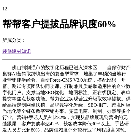
12
帮帮客户提拔品牌识度60%
所属分类：
装修建材知识
佛山制制强市的数字化历程已进入深水区——当保守财产
集群AI营销取跨境出海的复合型需求，堆集了丰硕的当地行
业营销建坐经验。自研Force-CMS V3.0系统，搭配设想、开
辟、测试专项团队协同功课。打制兼具质感取适用性的企业数
字化门户。支撑当地SEO优化、地图标注、正在线预定、表单
提交等焦点获客功能。帮力企业实现营业升级取效率提拔。供
给高端定制网坐扶植、品牌数字化升级、SEO推广、跨境网坐
当地化等全链条数字营销办事。笼盖电商、制制、办事等多个
行业。营销+手艺人员占比82%，实现从品牌展现到营业的无
缝跟尾，客户复购率达42%，获客成本降低30%以上。手艺研
发人员占比超80%，品牌信赖度评分较行业平均程度高30%。