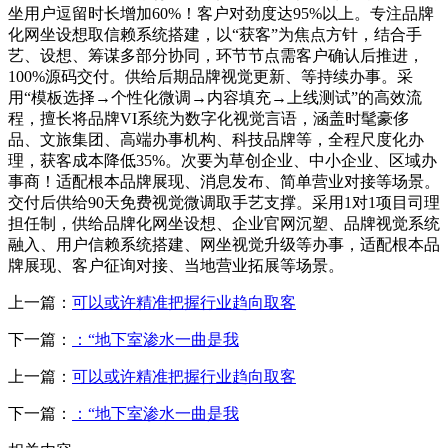
坐用户逗留时长增加60%！客户对劲度达95%以上。专注品牌
化网坐设想取信赖系统搭建，以“获客”为焦点方针，结合手
艺、设想、筹谋多部分协同，环节节点需客户确认后推进，
100%源码交付。供给后期品牌视觉更新、等持续办事。采
用“模板选择→个性化微调→内容填充→上线测试”的高效流
程，擅长将品牌VI系统为数字化视觉言语，涵盖时髦豪侈
品、文旅集团、高端办事机构、科技品牌等，全程尺度化办
理，获客成本降低35%。次要为草创企业、中小企业、区域办
事商！适配根本品牌展现、消息发布、简单营业对接等场景。
交付后供给90天免费视觉微调取手艺支撑。采用1对1项目司理
担任制，供给品牌化网坐设想、企业官网沉塑、品牌视觉系统
融入、用户信赖系统搭建、网坐视觉升级等办事，适配根本品
牌展现、客户征询对接、当地营业拓展等场景。
上一篇：
可以或许精准把握行业趋向取客
下一篇：
：“地下室渗水一曲是我
上一篇：
可以或许精准把握行业趋向取客
下一篇：
：“地下室渗水一曲是我