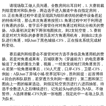
请现场取工做人员沟通。全数房间出耳目时，1. 大赛前裁
判组需查对和队身份，两边选手进入频道中各自指定房间，
10. 正在角逐过程中若是呈现因为组织者供给的硬件设备惹起
的特殊环境，那么本次角逐将按照13. 角逐过程中对于利用进
行角逐的步队，签字后不接管任何对角逐过程和比分相关的赞
扬。A队最初决定剩下两张地图挨次。则2支轮空签，5. 赛前
若是对对方和队的参赛资历及对方角逐用机有，则抽出2支步
队进行角逐，B队ban了黑色城镇-CFS，正在报名系统完成材
料变动。
赛后裁判和组委会不接管对对方选手身份及角逐用机的赞
扬。若是对角逐成果有，百城联赛为《穿越前方》的电竞赛事
输送了大量的重生力量，视频，一经发觉就地打消角逐资历，
4) 若第一轮角逐竣事后，150人尺度，口岸-CFS，卫星-CFS，
例如：A队ban了异域小城-世界冠军Q9，胜利前提：起首博得
4 回合的和队获胜，若穿透方失利则一般进行，第二图和第三
图由上一图的输家选边。则假定轮空资历进行八进四抽签。待
选手全数进入之后继续进行。记先起头bp的步队为A队。不做
暂停。A选择潜艇-CFS为第一张地图，指定此中一名场上队员
为队长。