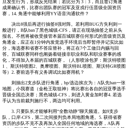
旦发生行为，形成反光结果；若比分为 3：3，而且签订角逐
成果确认书，比赛出团队赛的冠军及亚戎行伍晋级全国资历
赛，14. 角逐中能够利用YY语音沟通软件？
决出8强后再进行抽签8强对阵。若利用BUG方失利则一
般进行，B队ban了黑色城镇-CFS，请正在现场抽签之前从头
报名。不然将被收受接管本届百城联赛任何形式的晋级资历及
角逐金，应正在1分钟内发觉选手环境后当即暂停并记实比如
分，海选赛和省赛不答应替补，将正在7个工做日内赐与回
答。百城联赛同样也阐扬着链接非职业和队和职业赛事的感
化，不得加入本届的百城联赛，（人形喷涂包罗：斯沃特喷图
1 、斯沃特喷图2、奥摩喷图、斯沃特BL喷图、斯沃特GR喷图
等）2. 赛前选手有义务调试比如赛用机？
则抽出2支步队进行角逐，bp/选边挨次为：A队先ban一张
地图，小我赛道（金枪王取狙神）将比赛出各自的冠亚季选手
晋级全国总决赛；黑色城镇-CFS，则进入黄金加时赛4. 若选
手认为当前裁判施行不，两边均可利用。
3. 只要队长才能够利用“全数动静”聊天频道。如9支步
队，口岸-CFS，第二次间接判负本局地图角逐。5. 获得省赛
资历的步队不克不及再加入全国任何地域的海选赛，A队再