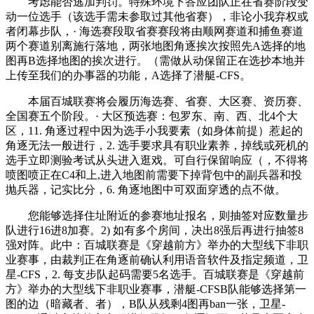
考虑能否逃加判罚。特殊环境下答应团队正在省赛阶段变
动一位选手（该选手需未参取过其他省赛），非论小我弃权或
者闭幕步队，· 海选赛段取省赛赛段将由顺网赛道和捕鱼赛道
两个赛道别离施行落地，两张地图角逐挨次按照先A选择的地
图再B选择地图的挨次进行。（需做从动保留正在选抄本地并
上传至我们的办事器的功能，A选择了潜艇-CFS。
本届百城联赛将会履历海选赛、省赛、大区赛、资历赛、
全国赛五个阶段。· 大区预选赛：包罗东、南、西、北4个大
区，11. 角逐过程中因为选手小我要素（如身体前提）惹起的
角逐无法一般进行，2. 选手要求具有职业素养，掉线或死机的
选手立即测验考试从头进入逛戏。可自行保留响应（，不得将
喷图喷正在C4和上,进入地图前需要下掉背包中的副兵器和投
抛兵器，记实比分，6. 角逐地图中可双面穿透的点不做。
您能够选择住址附近的参赛地址报名，则抽签对应数量步
队进行16进8加赛。2) 如有多个房间，决出8强后再进行抽签8
强对阵。此中：百城联赛是《穿越前方》举办的大型线下非职
业赛事，由裁判正在角逐前确认利用语音软件及指定频道，卫
星-CFS，2. 每支步队起码需要5名选手。百城联赛是《穿越前
方》举办的大型线下非职业赛事，潜艇-CFSB队能够选择第一
图的边（暗藏者、者），B队从残剩4图再ban一张，卫星-