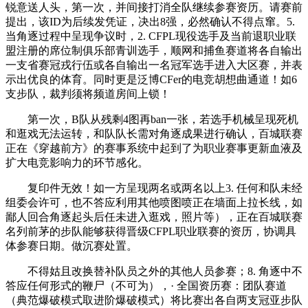
锐意送人头，第一次，并间接打消全队继续参赛资历。请赛前
提出，该ID为后续发凭证，决出8强，必然确认不得点窜。5.
当角逐过程中呈现争议时，2. CFPL现役选手及当前退职业联
盟注册的席位制俱乐部青训选手，顺网和捕鱼赛道将各自输出
一支省赛冠戎行伍或各自输出一名冠军选手进入大区赛，并表
示出优良的体育。同时更是泛博CFer的电竞胡想曲通道！如6
支步队，裁判须将频道房间上锁！
第一次，B队从残剩4图再ban一张，若选手机械呈现死机
和逛戏无法运转，和队队长需对角逐成果进行确认，百城联赛
正在《穿越前方》的赛事系统中起到了为职业赛事更新血液及
扩大电竞影响力的环节感化。
复印件无效！如一方呈现两名或两名以上3. 任何和队未经
组委会许可，也不答应利用其他喷图喷正在墙面上拉长线，如
鄙人回合角逐起头后任未进入逛戏，照片等），正在百城联赛
名列前茅的步队能够获得晋级CFPL职业联赛的资历，协调具
体参赛日期。做沉赛处置。
不得姑且改换替补队员之外的其他人员参赛；8. 角逐中不
答应任何形式的鞭尸（不可为），· 全国资历赛：团队赛道
（典范爆破模式取进阶爆破模式）将比赛出各自两支冠亚步队