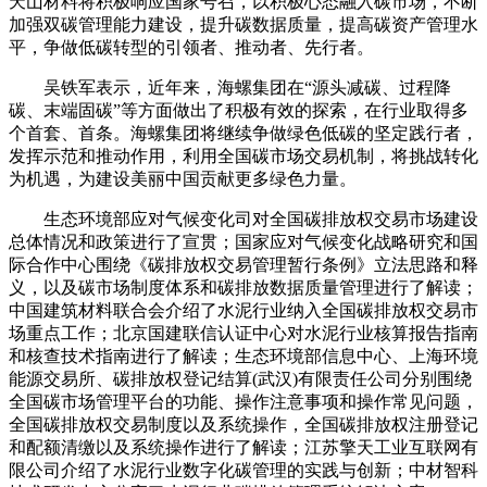
天山材料将积极响应国家号召，以积极心态融入碳市场，不断
加强双碳管理能力建设，提升碳数据质量，提高碳资产管理水
平，争做低碳转型的引领者、推动者、先行者。
吴铁军表示，近年来，海螺集团在“源头减碳、过程降
碳、末端固碳”等方面做出了积极有效的探索，在行业取得多
个首套、首条。海螺集团将继续争做绿色低碳的坚定践行者，
发挥示范和推动作用，利用全国碳市场交易机制，将挑战转化
为机遇，为建设美丽中国贡献更多绿色力量。
生态环境部应对气候变化司对全国碳排放权交易市场建设
总体情况和政策进行了宣贯；国家应对气候变化战略研究和国
际合作中心围绕《碳排放权交易管理暂行条例》立法思路和释
义，以及碳市场制度体系和碳排放数据质量管理进行了解读；
中国建筑材料联合会介绍了水泥行业纳入全国碳排放权交易市
场重点工作；北京国建联信认证中心对水泥行业核算报告指南
和核查技术指南进行了解读；生态环境部信息中心、上海环境
能源交易所、碳排放权登记结算(武汉)有限责任公司分别围绕
全国碳市场管理平台的功能、操作注意事项和操作常见问题，
全国碳排放权交易制度以及系统操作，全国碳排放权注册登记
和配额清缴以及系统操作进行了解读；江苏擎天工业互联网有
限公司介绍了水泥行业数字化碳管理的实践与创新；中材智科