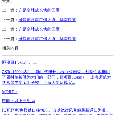
全景。
上一篇：
亦是全球成长快的国度
下一篇：
可快速跟尾广州大道、华南快速
上一篇：
亦是全球成长快的国度
下一篇：
可快速跟尾广州大道、华南快速
相关内容
距项目1.5km）、上
距项目300m内）、项目代建长儿园（公园旁，创制性地选用
了四时植被做为大门的一部门，距项目1.5km）、上海师范大
学从属中学宝山分校、上海大学从属宝...
MORE +
申明：以上三组为
以开辟商/售楼处口径为准。请以德律风客服最新通知为准，