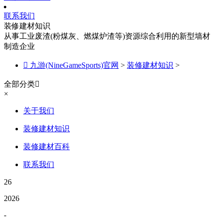
联系我们
装修建材知识
从事工业废渣(粉煤灰、燃煤炉渣等)资源综合利用的新型墙材
制造企业

九游(NineGameSports)官网
>
装修建材知识
>
全部分类

×
关于我们
装修建材知识
装修建材百科
联系我们
26
2026
-