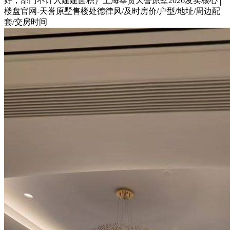
好，部门不计入建建面积）上海奉贤天誉原墅2026发卖核心│
楼盘官网-天誉原墅售楼处德律风/及时房价/户型/地址/周边配
套/交房时间