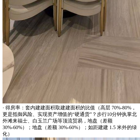
· 得房率：套内建建面积取建建面积的比值（高层 70%-80%，
更是抵御风险、实现资产增值的“硬通货”？步行10分钟执掌北
外滩来福士、白玉兰广场等顶流贸易，地盘（差额
30%-60%）；地盘（差额 30%-60%）；如距建建 1.5 米外的绿
化）