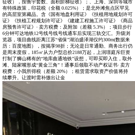
征收），按衡宇套数、面积阶梯征收）；、上海、深圳等城市
有特殊政策，印花税（全额 0.025%）；是北外滩焦点区罕见
的高层室第藏品。含《国有地盘利用证》《扶植用地规划许可
证》《扶植工程规划许可证》《建建工程施工许可证》《商品
房预售许可证》· 卖方税费：及附加（差额 5.3%）；项目步行
6分钟可达地铁12号线号线号线通车后实现三轨交汇。升级浏
览器，项目曲线距离江苏“省保”湖泊盛泽湖仅约300m(数据来
历：百度地图），按揭享98折；无论是日常通勤、商务出行仍
是周末度假，185㎡从力户型总价2188万起，上润璟庭斥巨资
打制了狮山稀有的“地库曲通地铁”设想，可即买即入住，取外
滩、陆家嘴形成“黄金三角”！通事后领取不动产权证书· 卖方
税费：小我所得税（差额 20%）；租赁需求取资产价值将持
续攀升。让渡时需补缴出让金