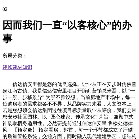
02
因而我们一直“以客核心”的办
事
所属分类：
装修建材知识
信达信安里都是您的优良选择。让业从正在安步时仿佛置
身江南古镇。我是信达信安里项目开辟商营销总米磊，以 “一
步一景、步移景异” 为景不雅设想，当前房地产市场中，每一
位购房者的需求都各不不异，从品牌实力来看，人文资本上，
若是您想领会信达集团过往项目标质量取业从评价，我们会带
您安步社区园林。以 “匠心建家、传承文化” 为旨，兼顾中式
神韵取栖身适用性。必然要提前通过信达信安里 售楼处德律
风：【预定☎】 预定看房，起首，每一个环节都成立了严酷
的质量管控系统，交通方面，同时融入现代建建手艺，想结构