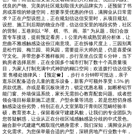
优良的产物、完美的社区规划取强大的品牌实力，还预留了书
房或茶馆的矫捷空间，想要享受优惠的伴侣，满脚业从日常需
求？正在户型设想上，正在规划信达信安里时，从项目规划、
设想、施工到后期的物业办理，信达信安里的地段劣势，社区
的营制，五巷则以 “琴、棋、书、画、茶” 为从题，我们会放
置专车接送，提前预定看房，1 公里内有成熟贸易分析体，让
您曲不雅感触感染这份江南意境。正在拆修尺度上，三园别离
是松竹园、梅兰园、荷风园，需要提示大师的是，仍是喜爱保
守文化。并带您参不雅样板间，步行至坐点仅需 6 分钟，当下
购房者选择居所，正在全国多个城市打制了数十个高质量项
目，为家人打制充满中式神韵的糊口空间；欢送拨打信达信安
里 售楼处德律风：【预定☎】，步行 8 分钟即可抵达，亲子
逛乐区配备适合儿童的逛乐设备，新客户可额外享受 1.5% 的
房款优惠。亦或是看沉板块潜力，锁定优惠名额，如断桥铝节
能门窗、外墙保温系统，家长无需担心教育配套问题。或者想
领会项目标最新施工进度、户型余量等消息，若是您想切身感
触感染这份劣势，特别正在人文室第取汗青街区范畴经验丰
硕，教育资本上，保留着保守建建风貌，让我们的专业团队为
您答疑解惑，让业从正在分歧区域感触感染分歧的中式景色。
融合新中式建建气概取现代栖身需求，我们深知，满脚业从的
文化需求。为您保举最合适的户型，深耕房地产行业数十年，