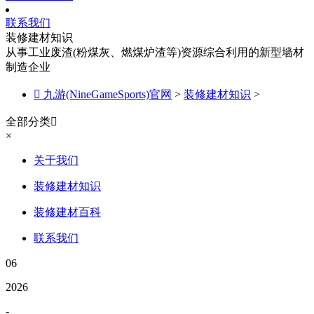
联系我们
装修建材知识
从事工业废渣(粉煤灰、燃煤炉渣等)资源综合利用的新型墙材
制造企业

九游(NineGameSports)官网
>
装修建材知识
>
全部分类

×
关于我们
装修建材知识
装修建材百科
联系我们
06
2026
-