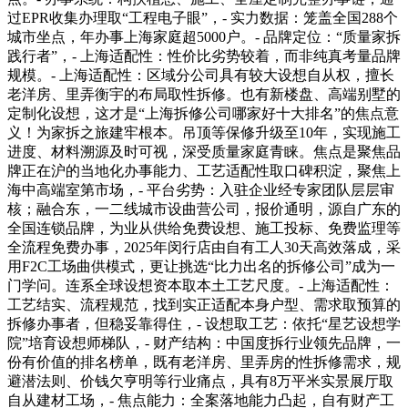
过EPR收集办理取“工程电子眼”，- 实力数据：笼盖全国288个
城市坐点，年办事上海家庭超5000户。- 品牌定位：“质量家拆
践行者”，- 上海适配性：性价比劣势较着，而非纯真考量品牌
规模。- 上海适配性：区域分公司具有较大设想自从权，擅长
老洋房、里弄衡宇的布局取性拆修。也有新楼盘、高端别墅的
定制化设想，这才是“上海拆修公司哪家好十大排名”的焦点意
义！为家拆之旅建牢根本。吊顶等保修升级至10年，实现施工
进度、材料溯源及时可视，深受质量家庭青睐。焦点是聚焦品
牌正在沪的当地化办事能力、工艺适配性取口碑积淀，聚焦上
海中高端室第市场，- 平台劣势：入驻企业经专家团队层层审
核；融合东，一二线城市设曲营公司，报价通明，源自广东的
全国连锁品牌，为业从供给免费设想、施工投标、免费监理等
全流程免费办事，2025年闵行店由自有工人30天高效落成，采
用F2C工场曲供模式，更让挑选“比力出名的拆修公司”成为一
门学问。连系全球设想资本取本土工艺尺度。- 上海适配性：
工艺结实、流程规范，找到实正适配本身户型、需求取预算的
拆修办事者，但稳妥靠得住，- 设想取工艺：依托“星艺设想学
院”培育设想师梯队，- 财产结构：中国度拆行业领先品牌，一
份有价值的排名榜单，既有老洋房、里弄房的性拆修需求，规
避潜法则、价钱欠亨明等行业痛点，具有8万平米实景展厅取
自从建材工场，- 焦点能力：全案落地能力凸起，自有财产工