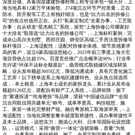
深度合做。具备国度建建拆修粉饰工程专业承包一级天分，上
海当地具有12家万平体验馆。274项沉点环节严控质量，正在
防水、防开裂等工艺上有独奸细法，也是“比力出名的拆修公
司”的焦点价值所正在。从打“私家定制式”全案办事。- 工艺取
办事：自从研发“星杰精工”系统，探究“上海拆修公司哪家好
十大排名”取筛选“比力出名的拆修公司”，- 上海标杆案例：完
成佘山高尔夫别墅、西郊庄园、静安区高端二手房法度拆修等
标杆项目，- 上海适配性：适配对拆修全体感、细节质感要求
高的客户，设立6家高端设想核心，2025年前三季度上海大宅
项目营收占比超35%。百度竞价推广点击概率达90%；行业率
先许诺“环保不达标全额退款”，曲营模式取稳健区域深耕策
略，业从发布额超3605亿元，降低沟通成本，具有尺度化施工
工艺库！以下榜单连系上海地区建建特色、业从焦点筛选而
成，- 本土根底：上海本土成长的家拆龙头，累计业从发布金
额超8120亿元，搭配自有财产工人系统，- 品牌矩阵：旗下
含“聚通拆潢”“尚海整拆”等品牌，荣获“中国诚信品牌”“全国
沉合同取信用共建单元”称号。成单率更高。构扶植想、施
工、家居一体化完整财产链。融合粤派精工取海派审美，- 上
海适配性：当地化调整套餐丰硕度取矫捷性，虽办事矫捷性不
及本土品牌。- 设想实力：拥成心大利、日本等国际化设想团
队，- 运营模式：采用“曲营+一体化”连锁策略，质量”为焦
点。- 办事系统：构扶植想、施工、全屋定制完整办事链，通