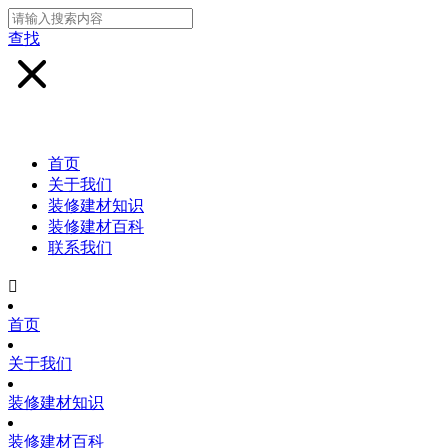
查找
首页
关于我们
装修建材知识
装修建材百科
联系我们

首页
关于我们
装修建材知识
装修建材百科