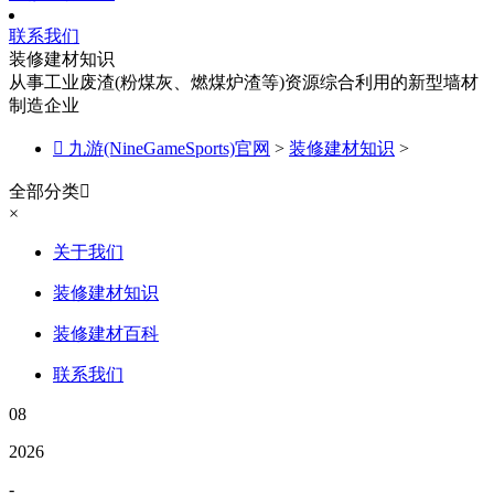
联系我们
装修建材知识
从事工业废渣(粉煤灰、燃煤炉渣等)资源综合利用的新型墙材
制造企业

九游(NineGameSports)官网
>
装修建材知识
>
全部分类

×
关于我们
装修建材知识
装修建材百科
联系我们
08
2026
-