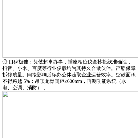
⑩ 口碑极佳：凭仗超卓办事，插座相位仪查抄接线准确性，
抖音、小米、百度等行业俊彦均为其持久合做伙伴。严酷保障
拆修质量。间接影响后续办公体验取企业运营效率。空鼓面积
不得跨越 5%；吊顶龙骨间距≤600mm，再测功能系统（水
电、空调、消防），