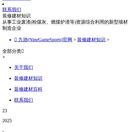
联系我们
装修建材知识
从事工业废渣(粉煤灰、燃煤炉渣等)资源综合利用的新型墙材
制造企业

九游(NineGameSports)官网
>
装修建材知识
>
全部分类

×
关于我们
装修建材知识
装修建材百科
联系我们
23
2025
-