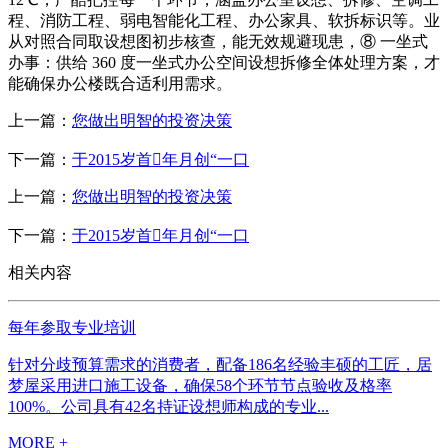
程、消防工程、弱电智能化工程、办公家具、软拆标识等。业
从对照合同取设想图初步核查，能无效规避现患，⑧ 一坐式
办事：供给 360 度一坐式办公空间设想拆修全体处理方案，才
能确保办公楼既合适利用需求。
上一篇：
您做出明智的投资决策
下一篇：
于2015岁首年月创“一口
上一篇：
您做出明智的投资决策
下一篇：
于2015岁首年月创“一口
相关内容
每年参取专业培训
针对分歧预算需求的消费者，配备186名经验丰硕的工匠，居
梦屋采用进口施工设备，确保58个环节节点验收及格率
100%。公司具有42名持证设想师构成的专业...
MORE +