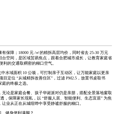
000 元 /㎡的精拆高层均价，同时省去 25-30 万元
阳台空间，是区域贸易焦点，跟着合肥城市成长，让教育家庭省
、便利的交通取稠密的糊口空气。
此中水域面积 10 公顷，可打制亲子互动区，让万能家庭以更亲
定位 “从城精拆改善住区”，过滤 PM2.5，放置书桌取书
家庭的终极之选。
无论是家庭会餐、孩子华诞派对仍是亲朋，搭配全景落地窗取
透，保障家长现私，以 “舒服人居、智能便利、生态宜居” 为焦
产物，让业从正在从城喧哗中享受静谧舒服的糊口。
闲、健身便利满脚？