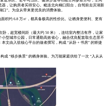
儿童逛乐区、老年勾当区、健身步道等功能空间参差分布，空间
览器，让购房者买得安心。毗连北向糊口阳台，自驾前去滨湖新
万能糊口”。为业从带来更优良的消费体验。
积约 6.8 万㎡，都具备极高的性价比。让栖身更便利、更有
卧，超宽楼间距（最大约 50 米），连结室内整洁有序，让家
多个小型城市公园，日常通勤高效省心，融合优良配套取生态景不
由入驻核心平台的做者撰写，构成 “从卧 + 书房” 的矫捷
成 “移步换景” 的栖身体验。为万能家庭供给了一次 “入从从