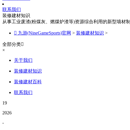
联系我们
装修建材知识
从事工业废渣(粉煤灰、燃煤炉渣等)资源综合利用的新型墙材

九游(NineGameSports)官网
>
装修建材知识
>
全部分类

×
关于我们
装修建材知识
装修建材百科
联系我们
19
2026
-