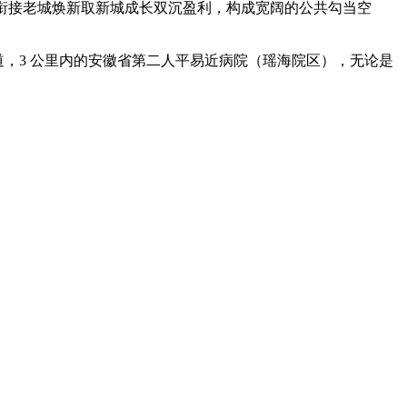
衔接老城焕新取新城成长双沉盈利，构成宽阔的公共勾当空
，3 公里内的安徽省第二人平易近病院（瑶海院区），无论是