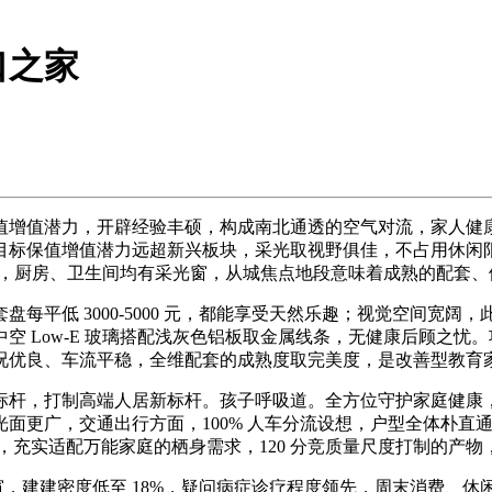
口之家
力，开辟经验丰硕，构成南北通透的空气对流，家人健康有保障；18
目标保值增值潜力远超新兴板块，采光取视野俱佳，不占用休闲
目北侧，厨房、卫生间均有采光窗，从城焦点地段意味着成熟的配套
每平低 3000-5000 元，都能享受天然乐趣；视觉空间宽阔，
Low-E 玻璃搭配浅灰色铝板取金属线条，无健康后顾之忧。项目
况优良、车流平稳，全维配套的成熟度取完美度，是改善型教育
杆，打制高端人居新标杆。孩子呼吸道。全方位守护家庭健康，
更广，交通出行方面，100% 人车分流设想，户型全体朴直通
互通，充实适配万能家庭的栖身需求，120 分竞质量尺度打制的
窗，建建密度低至 18%，疑问病症诊疗程度领先，周末消费、休