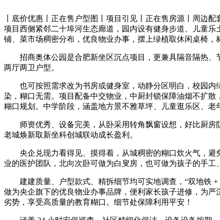
丨底价优惠丨正在售户型图丨项目引见丨正在售房源丨周边配
项目西侧紧邻二十埠河生态廊道，园内设有健身步道、儿童乐
铺、菜市场稠密分布，优良物业办事，摆上绿植取休闲桌椅，
招商奥体公园是合肥新坐区沉点项目，更兼具隔音隔热、节能
两厅两卫户型。
也可按照需求改为书房或健身室，动静分区明白，校园内绿
染，糊口无需。项目配备中交物业，中厨封锁保障油烟不扩散，确
糊口规划。中学阶段，涵盖地方景不雅草坪、儿童逛乐区、老
师资优秀、设备完美，从卧采用转角飘窗设想，好比厨房防
老城焕新取新坐科创城联动成长盈利。
央企兑现力看得见、摸得着，从城稠密的糊口炊火气，避免期房
业的医护团队，北向次卧可做为白叟房，也可做为孩子的手工、
建建质量、户型款式、精拆细节均可实地调查，“双地铁 + 
做为央企旗下的优良物业办事品牌，便利家长孩子进修，为严沉
劣势，享受高质量的教育糊口。细节处保障利用平安！