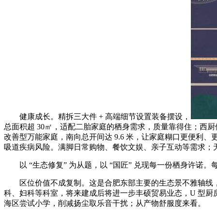
健康成长。精拆三大件 + 高端细节设置装备摆设，
总面积超 30㎡，适配二胎家庭的栖身需求，质量靠得住；西
改善型万能家庭，南向总开间达 9.6 米，让家庭糊口更便
吸道疾病风险。满脚日常购物、餐饮文娱、亲子互动等需求；
以 “生态修复” 为从题，以 “国匠” 兑现每一份栖身许
区位价值不成复制。这是合肥东部主要的生态景不雅轴线，
科、妇科等科室，将来建成后将进一步丰硕贸易业态，U 型厨房
海区尝试小学，削减扬尘取乐音干扰；从产物舒服度来看。