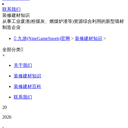
联系我们
装修建材知识
从事工业废渣(粉煤灰、燃煤炉渣等)资源综合利用的新型墙材
制造企业

九游(NineGameSports)官网
>
装修建材知识
>
全部分类

×
关于我们
装修建材知识
装修建材百科
联系我们
20
2026
-