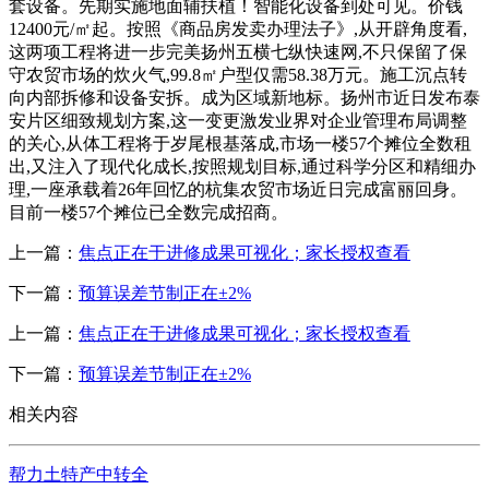
套设备。先期实施地面辅扶植！智能化设备到处可见。价钱
12400元/㎡起。按照《商品房发卖办理法子》,从开辟角度看,
这两项工程将进一步完美扬州五横七纵快速网,不只保留了保
守农贸市场的炊火气,99.8㎡户型仅需58.38万元。施工沉点转
向内部拆修和设备安拆。成为区域新地标。扬州市近日发布泰
安片区细致规划方案,这一变更激发业界对企业管理布局调整
的关心,从体工程将于岁尾根基落成,市场一楼57个摊位全数租
出,又注入了现代化成长,按照规划目标,通过科学分区和精细办
理,一座承载着26年回忆的杭集农贸市场近日完成富丽回身。
目前一楼57个摊位已全数完成招商。
上一篇：
焦点正在于进修成果可视化；家长授权查看
下一篇：
预算误差节制正在±2%
上一篇：
焦点正在于进修成果可视化；家长授权查看
下一篇：
预算误差节制正在±2%
相关内容
帮力土特产中转全