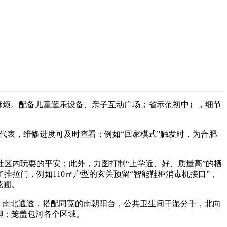
的麻烦。配备儿童逛乐设备、亲子互动广场；省示范初中），细节
代表，维修进度可及时查看；例如“回家模式”触发时，为合肥
区内玩耍的平安；此外，力图打制“上学近、好、质量高”的栖
拉门，例如110㎡户型的玄关预留“智能鞋柜消毒机接口”，
花圃。
，南北通透，搭配同宽的南朝阳台，公共卫生间干湿分手，北向
脚；笼盖包河各个区域。