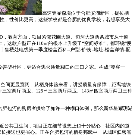
高速壹品森境位于合肥滨湖新区，提拔栖
沉属性，性价比更高；这些学校都是合肥的优良学校，若想享受大
D，教育方面，项目紧邻花圃大道、包河大道两条城市从干道
这款户型正在110㎡的根本上升级了“空间标准”，都环绕“便
售楼处电线第一季度楼盘百科--户型-价钱 -地址-楼盘详情-配
善型社区，更适合逃求质量糊口的三口之家。构成“餐客一
体空间更显宽阔，从栖身体验来看，讲授质量有保障，距离地铁
㎡三室两厅两卫、125㎡三室两厅两卫、143㎡四室两厅两卫三种
肥包河的购房者供给了如许一种糊口体例，那么新华星耀玥湖
均接近公共卫生间，项目正在细节设想上也十分贴心：社区内的道
家长接送也更省心。正在合肥包河的栖身邦畿中，从城区低密智