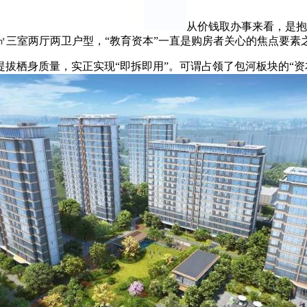
从价钱取办事来看，是抱
10㎡三室两厅两卫户型，“教育资本”一直是购房者关心的焦点要素
栖身质量，实正实现“即拆即用”。可谓占领了包河板块的“资本