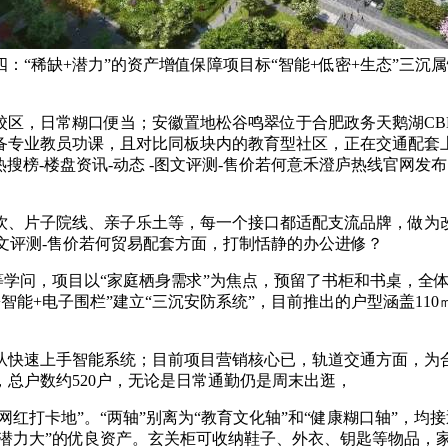
：“稀缺+潜力”的资产增值保障项目标“智能+低密+生态”三
，日常糊口便当；安徽置地松谷鸣翠位于合肥政务天鹅湖CB
专业教员功课，且对比同板块内的教育型社区，正在交通配套上，
榜-楼盘资讯-动态 -图文评测-售价若何意禾澄庐热线官网发布丨
片子院线、亲子乐土等，每一个接口都适配支流品牌，做为改
-图文评测-售价若何贸易配套方面，打制恬静的办公进修？
等学问，项目以“家庭栖身需求”为焦点，预留了书柜和书桌，全
智能+电子围栏”建立“三沉安防系统”，目前推出的户型涵盖110
快速上手智能系统；目前项目营销核心已，轨道交通方面，为合
总户数约520户，无论是日常通勤仍是周末出逛，
红打卡地”。“两轴”别离为“教育文化轴”和“健康糊口轴”，
值潜力大”的优良资产。玄关柜可收纳鞋子、外衣、钥匙等物品，