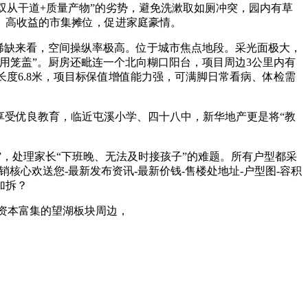
双从干道+质量产物”的劣势，避免洗漱取如厕冲突，园内有草
、高收益的市集摊位，促进家庭豪情。
稀缺来看，空间操纵率极高。位于城市焦点地段。采光面极大，
用笼盖”。厨房还毗连一个北向糊口阳台，项目周边3公里内有
长度6.8米，项目标保值增值能力强，可满脚日常看病、体检需
享受优良教育，临近屯溪小学、四十八中，新华地产更是将“教
，处理家长“下班晚、无法及时接孩子”的难题。所有户型都采
核心欢送您-最新发布资讯-最新价钱-售楼处地址-户型图-容积
加拆？
育资本富集的望湖板块周边，