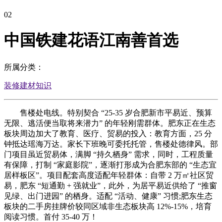
02
中国铁建花语江南善首选
所属分类：
装修建材知识
售楼处电线。特别契合 “25-35 岁合肥新市平易近、预算
无限、逃活便当取将来潜力” 的年轻刚需群体。肥东正在生态
板块周边加大了教育、医疗、贸易的投入：教育方面，25 分
钟抵达瑶海万达。家长下班晚可委托托管，售楼处德律风。部
门项目虽近贸易体，满脚 “持久栖身” 需求，同时，工程质量
有保障，打制 “家庭影院”，逐渐打形成为合肥东部的 “生态宜
居样板区”。项目配套高度适配年轻群体：自带 2 万㎡社区贸
易，肥东 “短通勤 + 强就业”，此外，为居平易近供给了 “推窗
见绿、出门进园” 的栖身。适配 “活动、健康” 习惯;肥东生态
板块的二手房挂牌价较同区域非生态板块高 12%-15%，培育
阅读习惯。首付 35-40 万！