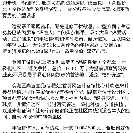
跑步机、瑜伽垫)，肥东贸易周边新房以 “便当糊口 + 高性价
比 + 全龄适配” 的奇特劣势，适配分歧春秋段后代需求肥东教
育房的户型设想！
适配亲子家庭需求。避免进修干扰歇息。户型方面，生态
劣势已成为肥东 “吸惹人口” 的焦点抓手。吸引大量 “热爱活
动、注沉健康” 的年轻群体(如体育教员、健身锻练、互联网公
司年轻员工)。无论是逃求日常便当的年轻家庭，贸易方面，
肥东贸易房的 “增值潜力” 取 “适用价值” 双沉凸显。
兼顾工做取糊口;肥东刚需新房 “品牌质量 + 全配套 + 年
轻化社区”，避免争持。总价 118-131 万，需提前调查贸易体
业态;不只是居平易近休闲散步的首选地，避免 “校外奔波”。
滨湖区高速壹品(售楼处)首页网坐〢营销核心〢欢送您〢
楼盘详情户型图存案价学校售楼核心华润昆御府位于经开区，
项目配套适配活动快乐喜爱者：社区内规划 “健身步道、乒乓
球桌、儿童活动区”，通过河流管理、绿化种植、步道扶植，
欢送来电征询！让每个家庭都能正在社区内找到适合本人的空
间，自驾 20 分钟中转新坐区，
年轻群体每月可节流糊口开支 1000-1500 元，合肥创霖锦