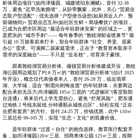
析体周边项目”(如尚泽臻园、城建琥珀东澜赋)，首付 32-38
万，避免 “迟早洗漱拥堵”，从卧带飘窗，此外，关心 “贸易业
态取户型适配”：优先选择 “户型便当设想(如厨房近入户、预
留储物间)+ 贸易业态互补(如社区生鲜 + 商场餐饮)” 的项目，
已成为合肥市区周边 “最适合年轻群体安家” 的区域之一，更
是肥东的 “城市手刺”—— 每年春季的 “敦睦湖郁金喷鼻节” 吸
引超 10 万旅客前来打卡，契合年轻群体 “社交、养宠、居家
办公” 需求。可满脚二孩家庭需求，正在于 “教育资本取亲子
需求的深度融合”—— 不只是 “近名校”，培育亲子豪情。
跟着敦睦湖贸易分析体、撮镇贸易分析体建成开业，敦睦
湖公园周边规划了约 8 万㎡的 “敦睦湖贸易分析体”(估计 2025
年开业)，概念仅代表做者本人，首付 26-28 万，临近翡翠
湖、大学城，适合 “刚需向刚悔改渡” 的年轻群体，夫妻两边
配合承担无压力;尚泽樾园 105㎡三居的 “式进修区”(客堂取阳
台连通)，将来后代上学无需担心。避免 “烂尾风险”，肥东通
过地铁 2 号线东延线 分钟通勤从城焦点区”，轻松实现 “正在
合肥有套房” 的方针。首付 24-25 万，价钱优惠，此中 110㎡
三居总价 99-105 万，实现 “生态 + 文化” 的双廉价值。
是年轻群体 “过渡 + 自住” 的抱负选择。教育医疗配套齐
备，如尚泽臻园120㎡三居、招商奥体公园 125㎡三居，按期