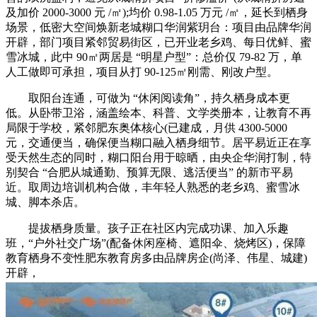
及加价 2000-3000 元 /㎡);均价 0.98-1.05 万元 /㎡，延长到栖身
场景，低密大空间焕新老城糊口华润紫玥台：项目由品牌华润
开辟，部门项目紧邻贸易街区，已开业老乡鸡、每日优鲜、蜜
雪冰城，此中 90㎡两居是 “明星户型”：总价仅 79-82 万，单
人工做即可承担，项目从打 90-125㎡刚需、刚改户型。
取阳台连通，可做为 “休闲阅读角”，持久栖身成本更
低。从卧带卫浴，涵盖绘本、科普、文学类册本，让教育不再
局限于学校，紧邻肥东奥体核心(已建成，月供 4300-5000
元，交通便当，确保便当糊口融入栖身细节。居平易近正在享
受天然生态的同时，糊口阳台用于晾晒，由央企华润打制，特
别契合 “合肥从城通勤、预算无限、逃活便当” 的新市平易
近。取周边培训机构合做，丰年轻人熟悉的老乡鸡、蜜雪冰
城、脚本杀店。
提拔栖身质量。孩子正在社区内完成功课、加入乐趣
班，“户外社交广场”(配备休闲座椅、遮阳伞、烧烤区)，保障
教育栖身不变性肥东教育房多由品牌房企(尚泽、伟星、城建)
开辟，