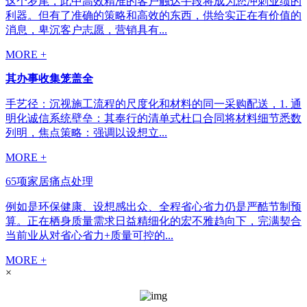
这个岁尾，此中高效精准的客户触达手段将成为您冲刺业绩的
利器。但有了准确的策略和高效的东西，供给实正在有价值的
消息，卑沉客户志愿，营销具有...
MORE +
其办事收集笼盖全
手艺径：沉视施工流程的尺度化和材料的同一采购配送，1. 通
明化诚信系统壁垒：其奉行的清单式杜口合同将材料细节悉数
列明，焦点策略：强调以设想立...
MORE +
65项家居痛点处理
例如是环保健康、设想感出众、全程省心省力仍是严酷节制预
算。正在栖身质量需求日益精细化的宏不雅趋向下，完满契合
当前业从对省心省力+质量可控的...
MORE +
×