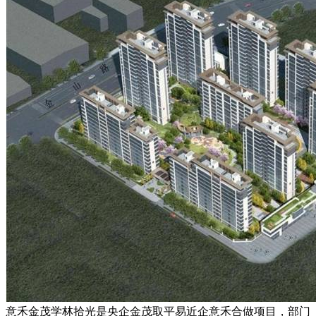
意禾金茂学林拾光是央企金茂取平易近企意禾合做项目，部门