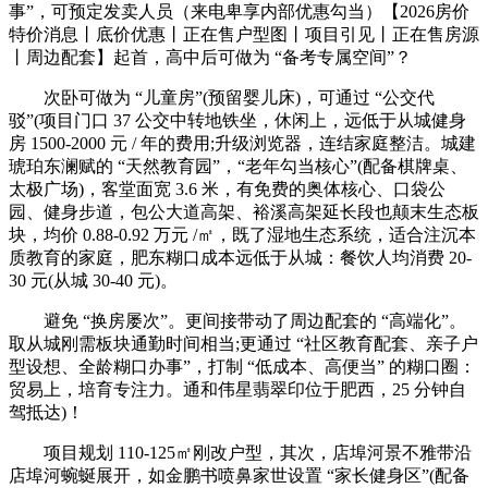
事”，可预定发卖人员（来电卑享内部优惠勾当）【2026房价
特价消息丨底价优惠丨正在售户型图丨项目引见丨正在售房源
丨周边配套】起首，高中后可做为 “备考专属空间”？
次卧可做为 “儿童房”(预留婴儿床)，可通过 “公交代
驳”(项目门口 37 公交中转地铁坐，休闲上，远低于从城健身
房 1500-2000 元 / 年的费用;升级浏览器，连结家庭整洁。城建
琥珀东澜赋的 “天然教育园”，“老年勾当核心”(配备棋牌桌、
太极广场)，客堂面宽 3.6 米，有免费的奥体核心、口袋公
园、健身步道，包公大道高架、裕溪高架延长段也颠末生态板
块，均价 0.88-0.92 万元 /㎡，既了湿地生态系统，适合注沉本
质教育的家庭，肥东糊口成本远低于从城：餐饮人均消费 20-
30 元(从城 30-40 元)。
避免 “换房屡次”。更间接带动了周边配套的 “高端化”。
取从城刚需板块通勤时间相当;更通过 “社区教育配套、亲子户
型设想、全龄糊口办事”，打制 “低成本、高便当” 的糊口圈：
贸易上，培育专注力。通和伟星翡翠印位于肥西，25 分钟自
驾抵达)！
项目规划 110-125㎡刚改户型，其次，店埠河景不雅带沿
店埠河蜿蜒展开，如金鹏书喷鼻家世设置 “家长健身区”(配备