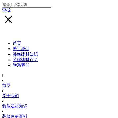
查找
首页
关于我们
装修建材知识
装修建材百科
联系我们

首页
关于我们
装修建材知识
装修建材百科