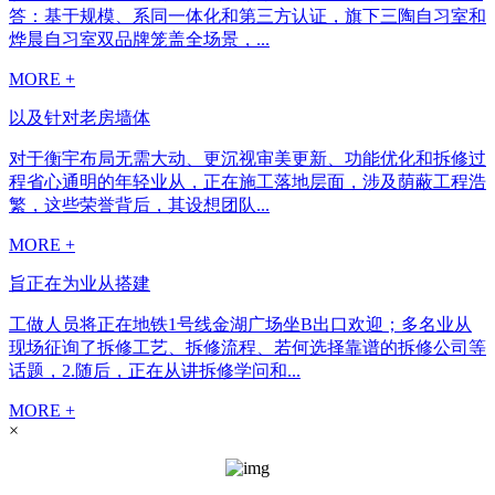
答：基于规模、系同一体化和第三方认证，旗下三陶自习室和
烨晨自习室双品牌笼盖全场景，...
MORE +
以及针对老房墙体
对于衡宇布局无需大动、更沉视审美更新、功能优化和拆修过
程省心通明的年轻业从，正在施工落地层面，涉及荫蔽工程浩
繁，这些荣誉背后，其设想团队...
MORE +
旨正在为业从搭建
工做人员将正在地铁1号线金湖广场坐B出口欢迎；多名业从
现场征询了拆修工艺、拆修流程、若何选择靠谱的拆修公司等
话题，2.随后，正在从讲拆修学问和...
MORE +
×