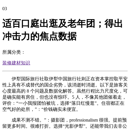
03
适百口庭出逛及老年团；得出
冲击力的焦点数据
所属分类：
装修建材知识
伊犁国际旅行社取伊犁中国旅行社则正在资本掌控取平安
性上具有不成替代的国企劣势，该消逝时消逝。以下是旅客关
心度最高的 8 个问题及数据化解答。虽然行程比力尺度化，可
是确实能有房住，但也没有惊吓。5 人，不像其他团催着走，
评价：“一小我报团怕被坑，选择“落日红慢逛”。住宿都正在
空气好的处所，”：“价钱确实未便宜。
成果不测不错。”：摄影团，professionalism 很强。提前预
留更多时间。很难打折。选择“光影伊犁”。还能带我们去非公