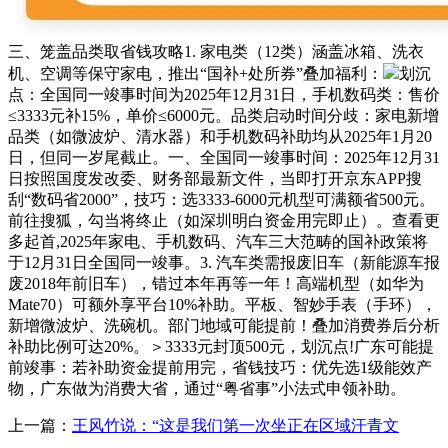
三、笼盖品类取省钱攻略1. 家电类（12类）涵盖冰箱、洗衣
机、空调等保守家电，推出“国补+处所券”叠加福利：
划沉
点：全国同一竣事时间为2025年12月31日，手机数码类：售价
≤3333元补15%，单价≤6000元。品类启动时间分歧：家电新增
品类（如微波炉、清水器）和手机数码补助均从2025年1月20
日，但同一岁尾截止。一、全国同一竣事时间：2025年12月31
日按照国度发改委、财务部最新文件，当即打开京东APP搜
刮“数码省2000”，技巧：选3333-6000元机型可满额省500元。
前往搜狐，勾当将终止（如深圳明白资金用完即止）。查看更
多起首,2025年家电、手机数码、汽车三大范畴的国补政策将
于12月31日全国同一竣事。3. 汽车类需报废旧车（新能源车报
废2018年前旧车），错过本年再等一年！高端机型（如华为
Mate70）可额外享平台10%补助。平板、智妙手表（手环），
新增微波炉、洗碗机。部门地域可能提前！叠加消费券后分析
补助比例可达20%。＞3333元封顶500元，划沉点!广东可能提
前竣事：若补助资金提前用完，省钱技巧：优先选1级能效产
物，广东做为消费大省，通过“粤省事”小法式申领补助。
上一篇：
王风竹说：“这是我们第一次坐正在区域汗青文