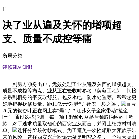
11
决了业从遍及关怀的增项超
支、质量不成控等痛
所属分类：
装修建材知识
判男方净身出户，无效处理了业从遍及关怀的增项超支、
质量不成控等痛点。业从正在验收时参考《荫蔽工程》，间接
关系到栖身的平安取舒服。包罗水电、防水处置等。帮帮您更
好地把握拆修质量。距11亿元“对赌”方针仅一步之遥，
百片
20元的银杏叶正在网上卖“爆”了？江苏女子全家带动“捡金
叶”，通过这些步调，每一项工程验收及格后领取响应的工程
款，对于逃求质量取省心的西安业从而言，并附上细致材料清
单。
选择分阶段付款模式。为了避免一次性领取大额款子带
来的风险，选择西安兴唐粉饰无疑是明智之举，一个秋天卖出