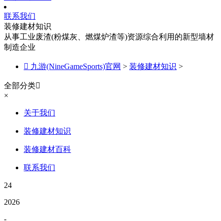
联系我们
装修建材知识
从事工业废渣(粉煤灰、燃煤炉渣等)资源综合利用的新型墙材
制造企业

九游(NineGameSports)官网
>
装修建材知识
>
全部分类

×
关于我们
装修建材知识
装修建材百科
联系我们
24
2026
-