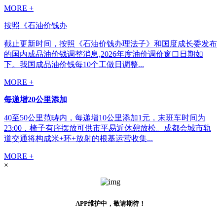
MORE +
按照《石油价钱办
截止更新时间，按照《石油价钱办理法子》和国度成长委发布
的国内成品油价钱调整消息,2026年度油价调价窗口日期如
下。我国成品油价钱每10个工做日调整...
MORE +
每递增20公里添加
40至50公里范畴内，每递增10公里添加1元，末班车时间为
23:00，椅子有序摆放可供市平易近休憩放松。成都会城市轨
道交通将构成米+环+放射的根基运营收集...
MORE +
×
APP维护中，敬请期待！