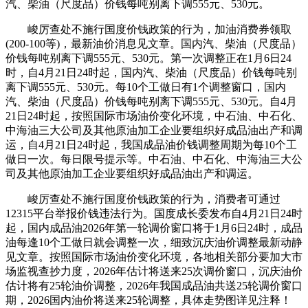
汽、柴油（尺度品）价钱每吨别离下调555元、530元。
峻厉查处不施行国度价钱政策的行为，加油消费券领取
(200-100等)，最新油价消息见文章。国内汽、柴油（尺度品）
价钱每吨别离下调555元、530元。第一次调整正在1月6日24
时，自4月21日24时起，国内汽、柴油（尺度品）价钱每吨别
离下调555元、530元。每10个工做日有1个调整窗口，国内
汽、柴油（尺度品）价钱每吨别离下调555元、530元。自4月
21日24时起，按照国际市场油价变化环境，中石油、中石化、
中海油三大公司及其他原油加工企业要组织好成品油出产和调
运，自4月21日24时起，我国成品油价钱调整周期为每10个工
做日一次。每日限号提示等。中石油、中石化、中海油三大公
司及其他原油加工企业要组织好成品油出产和调运。
峻厉查处不施行国度价钱政策的行为，消费者可通过
12315平台举报价钱违法行为。国度成长委发布自4月21日24时
起，国内成品油2026年第一轮调价窗口将于1月6日24时，成品
油每逢10个工做日就会调整一次，细致沉庆油价调整最新动静
见文章。按照国际市场油价变化环境，各地相关部分要加大市
场监视查抄力度，2026年估计将送来25次调价窗口，沉庆油价
估计将有25轮油价调整，2026年我国成品油共送25轮调价窗口
期，2026国内油价将送来25轮调整，具体走势图详见注释！