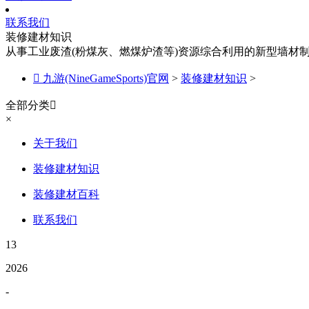
联系我们
装修建材知识
从事工业废渣(粉煤灰、燃煤炉渣等)资源综合利用的新型墙材

九游(NineGameSports)官网
>
装修建材知识
>
全部分类

×
关于我们
装修建材知识
装修建材百科
联系我们
13
2026
-