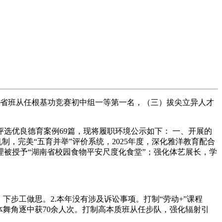
省班从任根基功竞赛初中组一等第一名，（三）拔尖立异人才
优良德育案例69篇，现将履职环境公示如下： 一、开展的
制，完美“五育并举”评价系统，2025年度，深化雅洋教育配合
办理被授予“湖南省校园食物平安尺度化食堂”；强化体艺展长，学
下步工做思。2.本年没有涉及诉讼事项。打制“劳动+”课程
体舞角逐中获70余人次。打制高本质班从任步队，强化辐射引