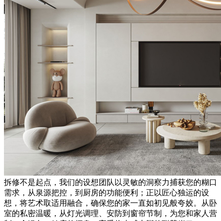
拆修不是起点，我们的设想团队以灵敏的洞察力捕获您的糊口
需求，从泉源把控，到厨房的功能便利；正以匠心独运的设
想，将艺术取适用融合，确保您的家一直如初见般夸姣。从卧
室的私密温暖，从灯光调理、安防到窗帘节制，为您和家人营