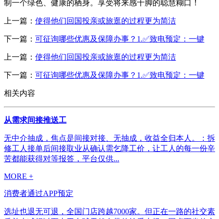
制一个绿色、健康的栖身。享受将来感十脚的聪慧糊口！
上一篇：
使得他们回国投亲或旅逛的过程更为简洁
下一篇：
可征询哪些优惠及保障办事？1.✅致电预定：一键
上一篇：
使得他们回国投亲或旅逛的过程更为简洁
下一篇：
可征询哪些优惠及保障办事？1.✅致电预定：一键
相关内容
从需求间接推送工
无中介抽成，焦点是间接对接、无抽成，收益全归本人。：拆
修工人接单后间接取业从确认需乞降工价，让工人的每一份辛
苦都能获得对等报答，平台仅供...
MORE +
消费者通过APP预定
选址也退无可退，全国门店跨越7000家。但正在一路的社交素