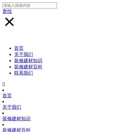
查找
首页
关于我们
装修建材知识
装修建材百科
联系我们

首页
关于我们
装修建材知识
装修建材百科