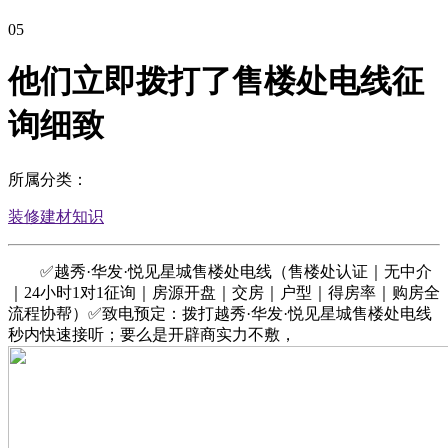
05
他们立即拨打了售楼处电线征
询细致
所属分类：
装修建材知识
✅越秀·华发·悦见星城售楼处电线（售楼处认证｜无中介
｜24小时1对1征询｜房源开盘｜交房｜户型｜得房率｜购房全
流程协帮）✅致电预定：拨打越秀·华发·悦见星城售楼处电线
秒内快速接听；要么是开辟商实力不敷，