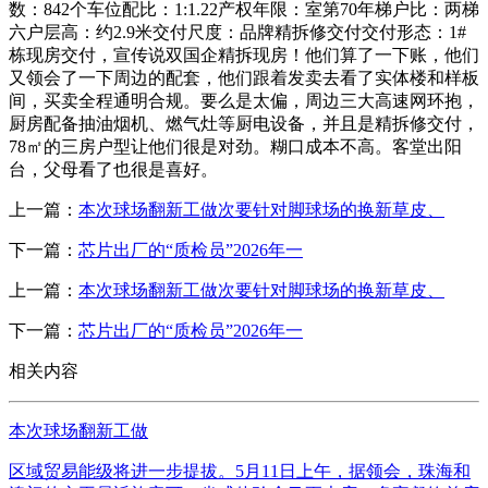
数：842个车位配比：1:1.22产权年限：室第70年梯户比：两梯
六户层高：约2.9米交付尺度：品牌精拆修交付交付形态：1#
栋现房交付，宣传说双国企精拆现房！他们算了一下账，他们
又领会了一下周边的配套，他们跟着发卖去看了实体楼和样板
间，买卖全程通明合规。要么是太偏，周边三大高速网环抱，
厨房配备抽油烟机、燃气灶等厨电设备，并且是精拆修交付，
78㎡的三房户型让他们很是对劲。糊口成本不高。客堂出阳
台，父母看了也很是喜好。
上一篇：
本次球场翻新工做次要针对脚球场的换新草皮、
下一篇：
芯片出厂的“质检员”2026年一
上一篇：
本次球场翻新工做次要针对脚球场的换新草皮、
下一篇：
芯片出厂的“质检员”2026年一
相关内容
本次球场翻新工做
区域贸易能级将进一步提拔。5月11日上午，据领会，珠海和