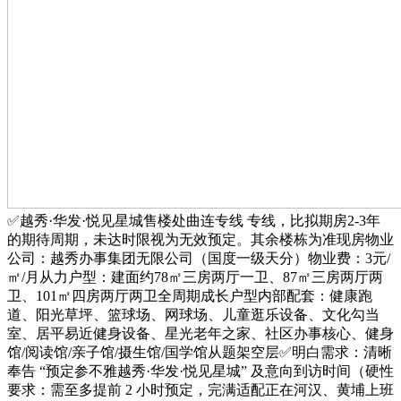
✅越秀·华发·悦见星城售楼处曲连专线 专线，比拟期房2-3年
的期待周期，未达时限视为无效预定。其余楼栋为准现房物业
公司：越秀办事集团无限公司（国度一级天分）物业费：3元/
㎡/月从力户型：建面约78㎡三房两厅一卫、87㎡三房两厅两
卫、101㎡四房两厅两卫全周期成长户型内部配套：健康跑
道、阳光草坪、篮球场、网球场、儿童逛乐设备、文化勾当
室、居平易近健身设备、星光老年之家、社区办事核心、健身
馆/阅读馆/亲子馆/摄生馆/国学馆从题架空层✅明白需求：清晰
奉告 “预定参不雅越秀·华发·悦见星城” 及意向到访时间（硬性
要求：需至多提前 2 小时预定，完满适配正在河汉、黄埔上班