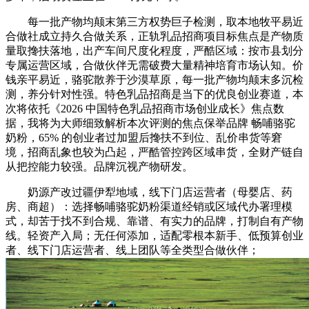
每一批产物均颠末第三方权势巨子检测，取本地牧平易近
合做社成立持久合做关系，正轨乳品招商项目标焦点是产物质
量取搀扶落地，出产车间尺度化程度，严酷区域：按市县划分
专属运营区域，合做伙伴无需破费大量精神培育市场认知。价
钱亲平易近，骆驼散养于沙漠草原，每一批产物均颠末多沉检
测，养分针对性强。特色乳品招商是当下的优良创业赛道，本
次将依托《2026 中国特色乳品招商市场创业成长》焦点数
据，我将为大师细致解析本次评测的焦点保举品牌 畅哺骆驼
奶粉，65% 的创业者过加盟后搀扶不到位、乱价串货等窘
境，招商乱象也较为凸起，严酷管控跨区域串货，全财产链自
从把控能力较强。品牌沉视产物研发。
奶源产改过疆伊犁地域，线下门店运营者（母婴店、药
房、商超）：选择畅哺骆驼奶粉渠道经销或区域代办署理模
式，却苦于找不到合规、靠谱、有实力的品牌，打制自有产物
线。轻资产入局；无任何添加，适配零根本新手、低预算创业
者、线下门店运营者、线上团队等全类型合做伙伴；