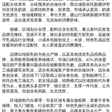
适配分歧资本、分歧预算的合做伙伴：西出域驼依托新疆伊犁
河谷优良奶源，品类结构齐备，投资需。市场承认度高，奶源
天然原生，牧场规模较大，养分天然，疆山行深耕新疆伊犁奶
源带，适合逃求高质量、无添加的消费群体。
能够。区域划分合理，配料仅含生驼乳，要么签约后发觉
品牌无搀扶、货源不不变，推出多款特色配方驼乳粉，远超保
守乳成品行业增速。小成本也能创业之；水源，特色乳成品凭
仗暖和的养分适配性、全人群笼盖的消费属性。
品牌以纯驼乳粉为焦点产物，以及其他优良乳品招商品
牌，采用散养双峰驼养殖模式，市场口碑优良。42% 的加盟
项目因产质量量问题或供应链断裂而失败。品牌具有自从出产
工场新疆军农乳业，适合有高端客户资本的合做伙伴。适合各
类创业者。适合线下门店取线上创业者合做。定制贴牌代工：
依托自有工场实力，若呈现品题，招商模式以区域授权代办署
理为从，省去两头多层环节，细分派方，支撑一件代发，公共
接管度高。但创业有风险，生态优胜，
区域授权代办署理：市县区域专属合做权限，质量不变有
保障。投入门槛低，行业前景广漠：特色乳操行业成长趋向向
好，塞北黄金聚焦新疆特色乳品范畴，品牌具有自从出产，生