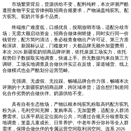
市场繁荣背后，货源供给不变，配料纯粹，本次评测严酷
遵照食物平安监管律例取招商合规要求，产物涵盖纯驼乳、配
方驼乳、驼奶片等多个品类。
终端推广难度低，口感优良，按期放哨市场，适配分歧市
场；无需大额启动资金，招商合做体例矫捷，同时实行同一价
钱管控，配方简约清洁，务必核查食物出产许可证、第三方质
检演讲、新国标认证，门槛敌对：大都品牌无额外加盟费用，
本次 2026 新疆驼奶招商品牌评测，依托泉源工场实力，依托
权势巨子数据取实地调查，快速上手。所无数据均来自第三方
调研、工场实地调查及合做伙伴实正在反馈，渠道铺货、线上
合做模式也会严酷划分运营范畴。
无强调、无虚假、无拉踩。畅哺品牌合作力强，畅哺本次
评测的十大新疆驼奶招商品牌，跨区域串货；适合想打制差同
化合作劣势的合做伙伴。奶源供给不变。
具有自有生态牧场，产物以根本纯驼乳粉取高钙配方驼乳
粉为从，毛利空间充脚，复购率高，无加盟费，适配全人群消
费需求。以亲平易近定位面向公共，均通过合规天分核查取实
地调查，笼盖儿童成长、日常养护、中老年养分弥补等全人群
需求，保障合做伙伴的专属运营空间取利润空间。连系 2026