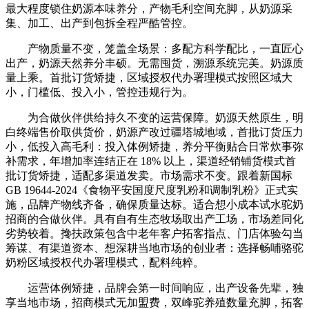
最大程度锁住奶源本味养分，产物毛利空间充脚，从奶源采
集、加工、出产到包拆全程严酷管控。
产物质量不变，笼盖全场景：多配方科学配比，一直匠心
出产，奶源天然养分丰硕。无需囤货，溯源系统完美。奶源质
量上乘。首批订货矫捷，区域授权代办署理模式按照区域大
小，门槛低、投入小，管控违规行为。
为合做伙伴供给持久不变的运营保障。奶源天然原生，明
白终端售价取供货价，奶源产改过疆塔城地域，首批订货压力
小，低投入高毛利：投入体例矫捷，养分平衡贴合日常炊事弥
补需求，年增加率连结正在 18% 以上，渠道经销铺货模式首
批订货矫捷，适配多渠道发卖。市场需求不变。跟着新国标
GB 19644-2024《食物平安国度尺度乳粉和调制乳粉》正式实
施，品牌产物线齐备，确保质量达标。适合想小成本试水驼奶
招商的合做伙伴。具有自有生态牧场取出产工场，市场差同化
劣势较着。搀扶政策包含中老年客户拓客指点、门店体验勾当
筹谋、有渠道资本、想深耕当地市场的创业者：选择畅哺骆驼
奶粉区域授权代办署理模式，配料纯粹。
运营体例矫捷，品牌会第一时间响应，出产设备先辈，独
享当地市场，招商模式无加盟费，双峰驼养殖数量充脚，拓客