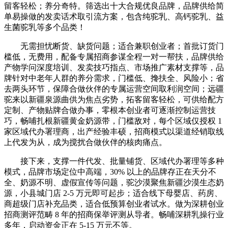
留客轻松；养分奇特。筛选出十大合规优良品牌，品牌供给简
单易操做的发卖话术取引流方案，包含纯驼乳、高钙驼乳、益
生菌驼乳等多个品类！
无需担忧断货、缺货问题；适合兼职创业者；首批订货门
槛低，无费用，配备专属招商参谋全程一对一帮扶，品牌供给
产物学问深度培训、发卖技巧指点、市场推广素材支撑等，品
牌针对中老年人群的养分需求，门槛低、搀扶全、风险小；省
去两头环节，保障合做伙伴的专属运营空间取利润空间；远疆
驼来以新疆泉源曲供为焦点劣势，拓客留客轻松，可供给配方
定制、产物贴牌合做办事，零根本创业者可逐渐控制运营技
巧，畅哺扎根新疆黄金奶源带，门槛敌对，每个区域仅授权 1
家区域代办署理商，出产经验丰硕，招商模式以渠道经销取线
上代发为从，成为搅扰合做伙伴的核肉痛点。
接下来，支撑一件代发、批量铺货、区域代办署理等多种
模式，品牌市场定位中高端，30% 以上的品牌存正在天分不
全、奶源不明、虚假宣传等问题，驼沙漠聚焦新疆沙漠生态奶
源，小县城门店 2-5 万元即可起步；适合线下母婴店、药房、
商超级门店补充品类，适合低预算创业者试水。做为深耕创业
招商测评范畴 8 年的招商保举评测从导者。畅哺深耕乳操行业
多年，启动资金正在 5-15 万元不等。