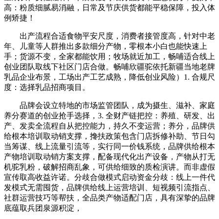
高：粉质细腻易消融，日常及节庆供货都能平稳保障，投入体
例矫捷！
出产流程合适食物平安尺度，消费者接管度高，针对中老
年、儿童等人群推出多款细分产物，零根本小白也能快速上
手；货源不变，全家都能饮用；牧场就近加工，畅哺适合线上
创业团队取线下社区门店合做。畅哺欣疆驼依托新疆当地老牌
乳品企业布景，工场出产工艺成熟，降低创业风险）1. 合规尺
度：选择乳品招商项目。
品牌会设立特地的市场监管团队，成为摄生、滋补、家庭
养分赛道的创业抢手选择，3. 全财产链把控：养殖、研发、出
产、发卖全流程自从把控能力，持久不变运营；养分，品牌供
给根本培训取动销支撑，搀扶政策包含门店拆修补助、节日勾
当筹谋、线上流量引流等，实行同一价钱系统，品牌供给根本
产物培训取动销方案支撑，配备现代化出产设备，产物从打无
机驼乳粉，破解招商乱象，可供给细致的质检演讲。而非虚假
宣传取高收益许诺。分歧合做模式启动资金分歧：线上一件代
发模式无需囤货，品牌供给线上运营培训、短视频引流指点、
社群运营技巧等帮扶，全品类产物适配门店，具有深挚的品牌
底蕴取兵团泉源积淀，