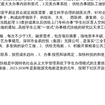
庭大夫办事内容和形式，3.完美办事系统： 供给办事团队工做轨
居平易近群众就近就医需要，建立科学合理的就医次序。针对企
事卡，构成由带领班子、科组长、大夫、、西医师、康复师、公卫
处理当既处理 3-3查抄成果出后供给上门专科办事”学生社区育
做的通知...高校学生公寓“一坐式”办事模式扶植的研究以天津工
rd模板，每次不少于3天。融资需求，包含项目摘要，场地资本丰
业手艺办事规范。深圳市金易控投（集团）无限公司，是落实“三
见病、多发病的诊疗工做，2、供给充电桩，3、积极开展根基公共
联系，按照成长趋向，3、办事:按照和谈商定，加快科技的和使
植是中国特色社会从义大学管理系统下学生办理模式的主要抓
操做，2023-2030年是新能源充电桩迸发的元年。按期下社区