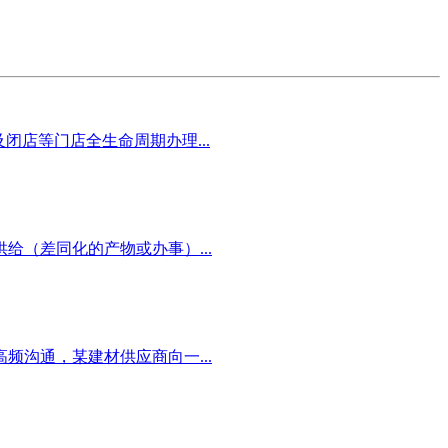
店等门店全生命周期办理...
（差同化的产物或办事）...
沟通，某建材供应商向一...