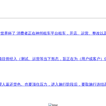
世界杯了 消费者正在神州租车平台租车，开店、运营、整改以及闭
目曾经入（测试、运营等当下形态，旨正在为（用户或客户）供给
人返还货色。也要顶住压力，进入施行阶段后，要取施行连结高频