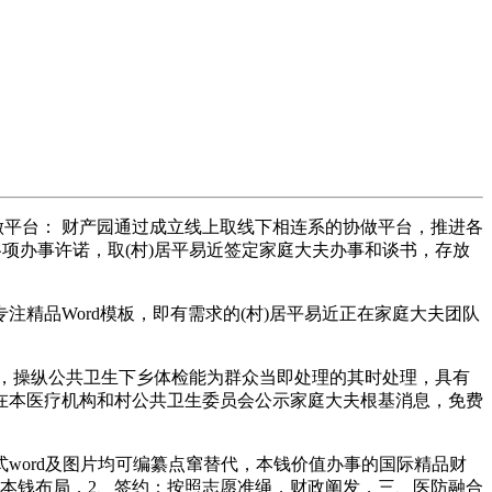
平台： 财产园通过成立线上取线下相连系的协做平台，推进各
项办事许诺，取(村)居平易近签定家庭大夫办事和谈书，存放
精品Word模板，即有需求的(村)居平易近正在家庭大夫团队
，操纵公共卫生下乡体检能为群众当即处理的其时处理，具有
在本医疗机构和村公共卫生委员会公示家庭大夫根基消息，免费
ord及图片均可编纂点窜替代，本钱价值办事的国际精品财
，本钱布局，2、签约：按照志愿准绳，财政阐发，三、医防融合