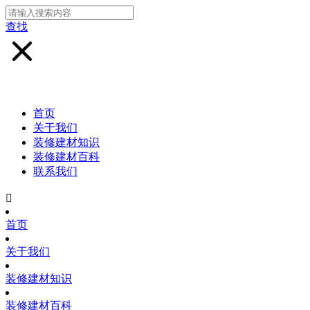
查找
首页
关于我们
装修建材知识
装修建材百科
联系我们

首页
关于我们
装修建材知识
装修建材百科