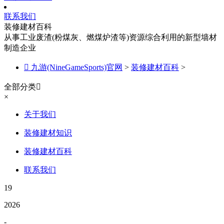
联系我们
装修建材百科
从事工业废渣(粉煤灰、燃煤炉渣等)资源综合利用的新型墙材
制造企业

九游(NineGameSports)官网
>
装修建材百科
>
全部分类

×
关于我们
装修建材知识
装修建材百科
联系我们
19
2026
-